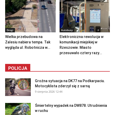
Drogi
Autobusy
Wielka przebudowa na
Elektroniczna rewolucja w
Zalesiu nabiera tempa. Tak
komunikacji miejskiej w
wygląda ul. Robotnicza w...
Rzeszowie. Miasto
przesuwało cztery razy...
POLICJA
Groźna sytuacja na DK77 na Podkarpaciu.
Motocyklista zderzył się z sarną
9 sierpnia 2026 12:44
Śmiertelny wypadek na DW878. Utrudnienia
w ruchu