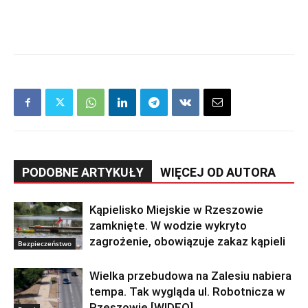
PODOBNE ARTYKUŁY
WIĘCEJ OD AUTORA
Kąpielisko Miejskie w Rzeszowie
zamknięte. W wodzie wykryto
zagrożenie, obowiązuje zakaz kąpieli
Bezpieczeństwo
Wielka przebudowa na Zalesiu nabiera
tempa. Tak wygląda ul. Robotnicza w
Rzeszowie [WIDEO]