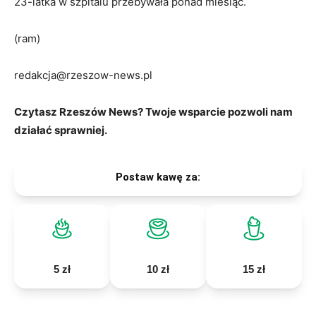
23-latka w szpitalu przebywała ponad miesiąc.
(ram)
redakcja@rzeszow-news.pl
Czytasz Rzeszów News? Twoje wsparcie pozwoli nam
działać sprawniej.
Postaw kawę za:
5 zł
10 zł
15 zł