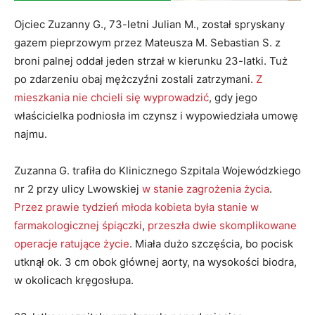
Ojciec Zuzanny G., 73-letni Julian M., został spryskany
gazem pieprzowym przez Mateusza M. Sebastian S. z
broni palnej oddał jeden strzał w kierunku 23-latki. Tuż
po zdarzeniu obaj mężczyźni zostali zatrzymani.
Z
mieszkania nie chcieli się wyprowadzić
, gdy jego
właścicielka podniosła im czynsz i wypowiedziała umowę
najmu.
Zuzanna G. trafiła do Klinicznego Szpitala Wojewódzkiego
nr 2 przy ulicy Lwowskiej
w stanie zagrożenia życia
.
Przez prawie tydzień młoda kobieta była stanie w
farmakologicznej śpiączki
,
przeszła dwie skomplikowane
operacje ratujące życie
. Miała dużo szczęścia, bo pocisk
utknął ok. 3 cm obok głównej aorty, na wysokości biodra,
w okolicach kręgosłupa.