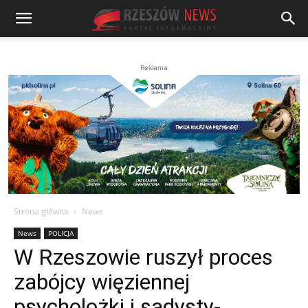
Reklama
Strona główna
News
News
POLICJA
W Rzeszowie ruszył proces
zabójcy więziennej
psycholożki i sadysty-