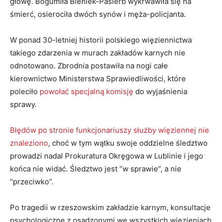
głowę. Bogumiła Bieniek-Pasierb wykrwawiła się na
śmierć, osierociła dwóch synów i męża-policjanta.
W ponad 30-letniej historii polskiego więziennictwa
takiego zdarzenia w murach zakładów karnych nie
odnotowano. Zbrodnia postawiła na nogi całe
kierownictwo Ministerstwa Sprawiedliwości, które
poleciło
powołać specjalną komisję
do wyjaśnienia
sprawy.
Błędów po stronie funkcjonariuszy służby więziennej nie
znaleziono
, choć w tym wątku swoje oddzielne śledztwo
prowadzi nadal Prokuratura Okręgowa w Lublinie i jego
końca nie widać. Śledztwo jest “w sprawie”, a nie
“przeciwko”.
Po tragedii w rzeszowskim zakładzie karnym, konsultacje
psychologiczne z osadzonymi we wszystkich więzieniach