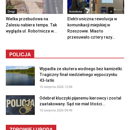
Drogi
Autobusy
Wielka przebudowa na
Elektroniczna rewolucja w
Zalesiu nabiera tempa. Tak
komunikacji miejskiej w
wygląda ul. Robotnicza w...
Rzeszowie. Miasto
przesuwało cztery razy...
POLICJA
Wypadła ze skutera wodnego bez kamizelki.
Tragiczny finał niedzielnego wypoczynku
43-latki
10 sierpnia 2026 12:04
Odebrał kluczyki pijanemu kierowcy i został
zaatakowany. Sąd nie miał litości...
10 sierpnia 2026 09:49
ZDROWIE I URODA