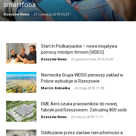
smartfona
Rzeszów News
-
27 czerwca 2018 05:23
Start In Podkarpackie – nowa inicjatywa
pomocy młodym firmom [VIDEO]
Rzeszów News
-
23 października 2016 06:00
Niemiecka Grupa WEISS pierwszy zakład w
Polsce wybuduje w Rzeszowie
Marcin Kobiałka
-
24 maja 2018 11:38
EME Aero szuka pracowników do nowej
fabryki pod Rzeszowem. Zatrudnią 800 osób
Rzeszów News
-
26 marca 2018 11:11
Oddłużanie przez zastaw nieruchomości a