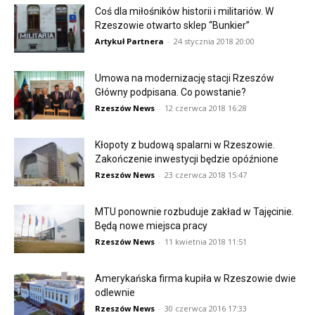
Coś dla miłośników historii i militariów. W
Rzeszowie otwarto sklep “Bunkier”
Artykuł Partnera
-
24 stycznia 2018 20:00
Umowa na modernizację stacji Rzeszów
Główny podpisana. Co powstanie?
Rzeszów News
-
12 czerwca 2018 16:28
Kłopoty z budową spalarni w Rzeszowie.
Zakończenie inwestycji będzie opóźnione
Rzeszów News
-
23 czerwca 2018 15:47
MTU ponownie rozbuduje zakład w Tajęcinie.
Będą nowe miejsca pracy
Rzeszów News
-
11 kwietnia 2018 11:51
Amerykańska firma kupiła w Rzeszowie dwie
odlewnie
Rzeszów News
-
30 czerwca 2016 17:33