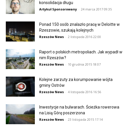
konsolidacja długu
Artykuł Sponsorowany
-
24 marca 2017 09:35
Ponad 150 osób znalazło pracę w Deloitte w
Rzeszowie, szukają kolejnych
Rzeszów News
-
2 listopada 2016 22:00
Raport o polskich metropoliach. Jak wypadł w
nim Rzeszów?
Rzeszów News
-
10 grudnia 2015 18:07
Kolejne zarzuty za korumpowanie wójta
gminy Ostrów
Rzeszów News
-
4 listopada 2016 16:56
Inwestycje na bulwarach. Ścieżka rowerowa
na Lisią Górę poszerzona
Rzeszów News
-
23 listopada 2015 17:14