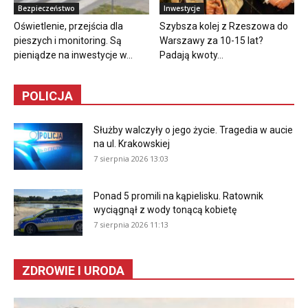
Bezpieczeństwo
Inwestycje
Oświetlenie, przejścia dla
Szybsza kolej z Rzeszowa do
pieszych i monitoring. Są
Warszawy za 10-15 lat?
pieniądze na inwestycje w...
Padają kwoty...
POLICJA
Służby walczyły o jego życie. Tragedia w aucie
na ul. Krakowskiej
7 sierpnia 2026 13:03
Ponad 5 promili na kąpielisku. Ratownik
wyciągnął z wody tonącą kobietę
7 sierpnia 2026 11:13
ZDROWIE I URODA