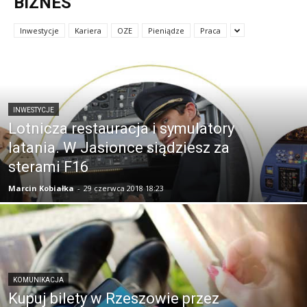
BIZNES
Inwestycje
Kariera
OZE
Pieniądze
Praca
INWESTYCJE
Lotnicza restauracja i symulatory
latania. W Jasionce siądziesz za
sterami F16
Marcin Kobiałka
-
29 czerwca 2018 18:23
KOMUNIKACJA
Kupuj bilety w Rzeszowie przez