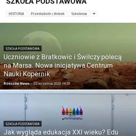
SZKOŁA PODSTAWOWA
HISTORIA
Przedszkole i żłobek
Szkolenia
SZKOŁA PODSTAWOWA
Uczniowie z Bratkowic i Świlczy polecą
na Marsa. Nowa inicjatywa Centrum
Nauki Kopernik
Rzeszów News
-
25 września 2020 14:29
SZKOŁA PODSTAWOWA
Jak wygląda edukacja XXI wieku? Edu