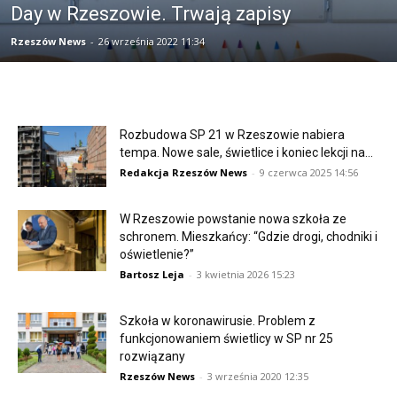
Day w Rzeszowie. Trwają zapisy
Rzeszów News
-
26 września 2022 11:34
Rozbudowa SP 21 w Rzeszowie nabiera
tempa. Nowe sale, świetlice i koniec lekcji na...
Redakcja Rzeszów News
-
9 czerwca 2025 14:56
W Rzeszowie powstanie nowa szkoła ze
schronem. Mieszkańcy: “Gdzie drogi, chodniki i
oświetlenie?”
Bartosz Leja
-
3 kwietnia 2026 15:23
Szkoła w koronawirusie. Problem z
funkcjonowaniem świetlicy w SP nr 25
rozwiązany
Rzeszów News
-
3 września 2020 12:35