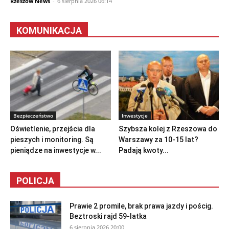
Rzeszów News
-
6 sierpnia 2026 06:14
KOMUNIKACJA
Bezpieczeństwo
Inwestycje
Oświetlenie, przejścia dla
Szybsza kolej z Rzeszowa do
pieszych i monitoring. Są
Warszawy za 10-15 lat?
pieniądze na inwestycje w...
Padają kwoty...
POLICJA
Prawie 2 promile, brak prawa jazdy i pościg.
Beztroski rajd 59-latka
6 sierpnia 2026 20:00