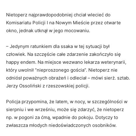
Nietoperz najprawdopodobniej chciał wlecieć do
Komisariatu Policji I na Nowym Mieście przez otwarte
okno, jednak utknął w jego mocowaniu.
– Jedynym ratunkiem dla ssaka w tej sytuacji był
człowiek. Na szczęście całe zdarzenie zakończyło się
happy endem. Na miejsce wezwano lekarza weterynarii,
który uwolnił “nieproszonego gościa”. Nietoperz nie
odniósł poważnych obrażeń i odleciał – mówi sierż. sztab.
Jerzy Ossoliński z rzeszowskiej policji.
Policja przypomina, że latem, w nocy, w szczególności w
sierpniu i we wrześniu, może się zdarzyć, że nietoperz
np. w pogoni za ćmą, wpadnie do pokoju. Dotyczy to
zwłaszcza młodych niedoświadczonych osobników.