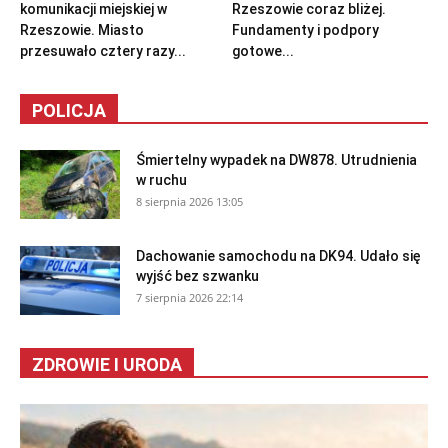
komunikacji miejskiej w
Rzeszowie coraz bliżej.
Rzeszowie. Miasto
Fundamenty i podpory
przesuwało cztery razy...
gotowe...
POLICJA
Śmiertelny wypadek na DW878. Utrudnienia
w ruchu
8 sierpnia 2026 13:05
Dachowanie samochodu na DK94. Udało się
wyjść bez szwanku
7 sierpnia 2026 22:14
ZDROWIE I URODA