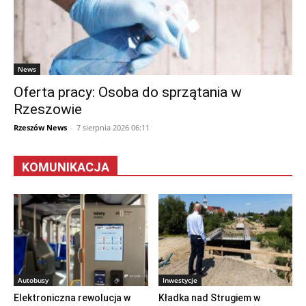
News
Oferta pracy: Osoba do sprzątania w
Rzeszowie
Rzeszów News
-
7 sierpnia 2026 06:11
KOMUNIKACJA
Autobusy
Inwestycje
Elektroniczna rewolucja w
Kładka nad Strugiem w