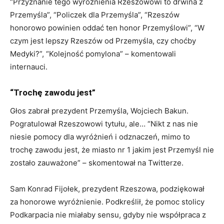
“Przyznanie tego wyróżnienia Rzeszowowi to drwina z
Przemyśla”, “Policzek dla Przemyśla”, “Rzeszów
honorowo powinien oddać ten honor Przemyślowi”, “W
czym jest lepszy Rzeszów od Przemyśla, czy choćby
Medyki?”, “Kolejność pomylona” – komentowali
internauci.
“Trochę zawodu jest”
Głos zabrał prezydent Przemyśla, Wojciech Bakun.
Pogratulował Rzeszowowi tytułu, ale… “Nikt z nas nie
niesie pomocy dla wyróżnień i odznaczeń, mimo to
trochę zawodu jest, że miasto nr 1 jakim jest Przemyśl nie
zostało zauważone” – skomentował na Twitterze.
Sam Konrad Fijołek, prezydent Rzeszowa, podziękował
za honorowe wyróżnienie. Podkreślił, że pomoc stolicy
Podkarpacia nie miałaby sensu, gdyby nie współpraca z