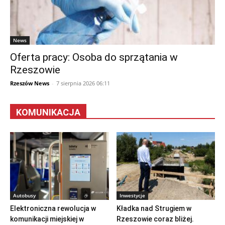
News
Oferta pracy: Osoba do sprzątania w
Rzeszowie
Rzeszów News
-
7 sierpnia 2026 06:11
KOMUNIKACJA
Autobusy
Inwestycje
Elektroniczna rewolucja w
Kładka nad Strugiem w
komunikacji miejskiej w
Rzeszowie coraz bliżej.