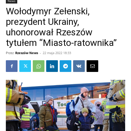
News
Wołodymyr Zełenski,
prezydent Ukrainy,
uhonorował Rzeszów
tytułem “Miasto-ratownika”
Przez
Rzeszów News
-
22 maja 2022 18:33