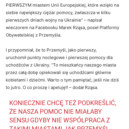
PIERWSZYM miastem Unii Europejskiej, które wzięło na
siebie największy ciężar pomocy, zwłaszcza w kilku
pierwszych dniach wojny na Ukrainie” – napisał
wieczorem na Facebooku Marek Rząsa, poseł Platformy
Obywatelskiej z Przemyśla.
I przypomniał, że to Przemyśl, jako pierwszy,
uruchomił punkty noclegowe i pierwszej pomocy dla
uchodźców z Ukrainy. “To mieszkańcy naszego miasta
przez całą dobę opiekowali się uchodźcami głównie
kobietami i dziećmi. Warto o tym pamiętać, jeśli nie dziś
to jutro. O co proszę i apeluję!! – dodał Rząsa.
KONIECZNIE CHCĘ TEŻ PODKREŚLIĆ,
ŻE NASZA POMOC NIE MIAŁABY
SENSU GDYBY NIE WSPÓŁPRACA Z
TAKIMI MIASTAMI JAK PRZEMYŚL