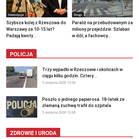
Inwestycje
Drogi
Szybsza kolej z Rzeszowa do
Paraliż na przebudowanym za
Warszawy za 10-15 lat?
miliony przejeździe. Szlaban
Padają kwoty...
w dół, a fachowcy...
POLICJA
Trzy wypadki w Rzeszowie i okolicach w
ciągu kilku godzin. Cztery...
5 sierpnia 2026 15:56
Poszło o jednego papierosa. 18-latek ze
złamaną żuchwą trafił do szpitala
5 sierpnia 2026 12:00
ZDROWIE I URODA