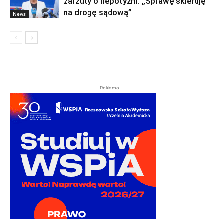
zarzuty o nepotyzm. „Sprawę skieruję
na drogę sądową”
News
Reklama