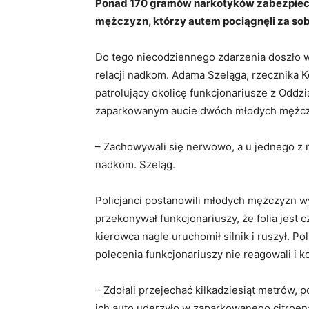
Ponad 170 gramów narkotyków zabezpieczy
mężczyzn, którzy autem pociągnęli za sob
Do tego niecodziennego zdarzenia doszło w 
relacji nadkom. Adama Szeląga, rzecznika K
patrolujący okolicę funkcjonariusze z Oddz
zaparkowanym aucie dwóch młodych mężcz
– Zachowywali się nerwowo, a u jednego z ni
nadkom. Szeląg.
Policjanci postanowili młodych mężczyzn 
przekonywał funkcjonariuszy, że folia jest 
kierowca nagle uruchomił silnik i ruszył. Po
polecenia funkcjonariuszy nie reagowali i k
– Zdołali przejechać kilkadziesiąt metrów, p
ich auto uderzyło w zaparkowanego citroen