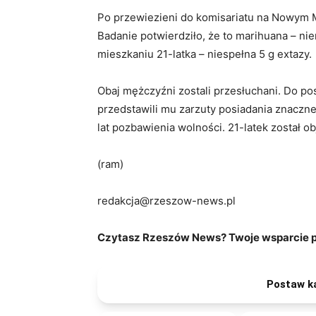
Po przewiezieni do komisariatu na Nowym M
Badanie potwierdziło, że to marihuana – ni
mieszkaniu 21-latka – niespełna 5 g extazy.
Obaj mężczyźni zostali przesłuchani. Do pos
przedstawili mu zarzuty posiadania znacznej
lat pozbawienia wolności. 21-latek został 
(ram)
redakcja@rzeszow-news.pl
Czytasz Rzeszów News? Twoje wsparcie po
Postaw k