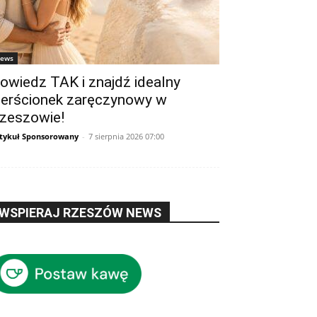
ews
owiedz TAK i znajdź idealny
ierścionek zaręczynowy w
zeszowie!
tykuł Sponsorowany
-
7 sierpnia 2026 07:00
WSPIERAJ RZESZÓW NEWS