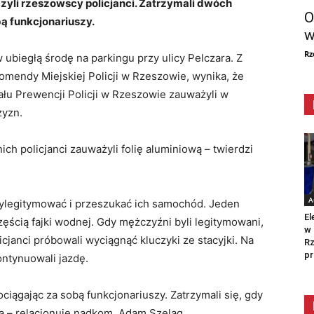
li rzeszowscy policjanci. Zatrzymali dwóch
O
ą funkcjonariuszy.
w
Rz
ubiegłą środę na parkingu przy ulicy Pelczara. Z
omendy Miejskiej Policji w Rzeszowie, wynika, że
iału Prewencji Policji w Rzeszowie zauważyli w
yzn.
ch policjanci zauważyli folię aluminiową – twierdzi
A
wylegitymować i przeszukać ich samochód. Jeden
El
częścią fajki wodnej. Gdy mężczyźni byli legitymowani,
w 
licjanci próbowali wyciągnąć kluczyki ze stacyjki. Na
Rz
pr
ontynuowali jazdę.
ociągając za sobą funkcjonariuszy. Zatrzymali się, gdy
a – relacjonuje nadkom. Adam Szeląg.