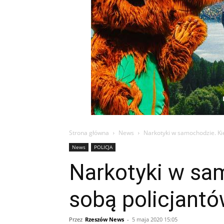
Strona główna
News
Narkotyki w samochodzie. Ki
News
POLICJA
Narkotyki w sa
sobą policjant
Przez
Rzeszów News
-
5 maja 2020 15:05