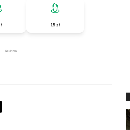
ł
15 zł
Reklama