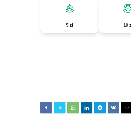
5 zł
10 z