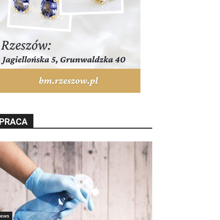
PRACA
ews