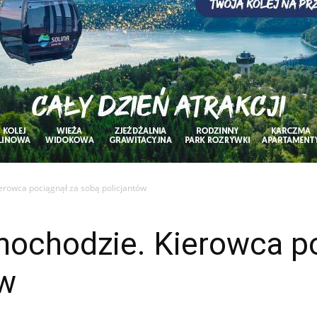
erowca pociągnął za sobą policjantów
mochodzie. Kierowca po
ów