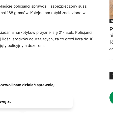
ieście policjanci sprawdzili zabezpieczony susz.
emal 168 gramów. Kolejne narkotyki znaleziono w
N
P
iadania narkotyków przyznał się 21-latek. Policjanci
p
 ilości środków odurzających, za co grozi kara do 10
R
objęty policyjnym dozorem.
Ar
zwoli nam działać sprawniej.
awę za: