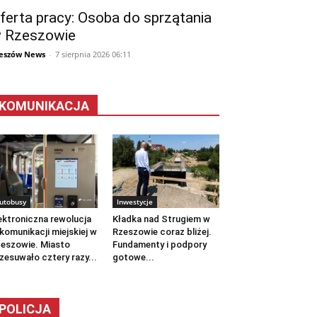
ferta pracy: Osoba do sprzątania
 Rzeszowie
eszów News
-
7 sierpnia 2026 06:11
KOMUNIKACJA
utobusy
Inwestycje
ektroniczna rewolucja
Kładka nad Strugiem w
komunikacji miejskiej w
Rzeszowie coraz bliżej.
eszowie. Miasto
Fundamenty i podpory
zesuwało cztery razy...
gotowe...
POLICJA