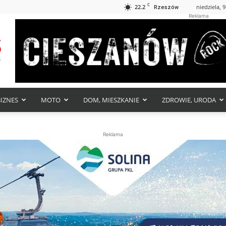
C
22.2
niedziela, 9
Rzeszów
Reklama
BIZNES
MOTO
DOM, MIESZKANIE
ZDROWIE, URODA
Reklama