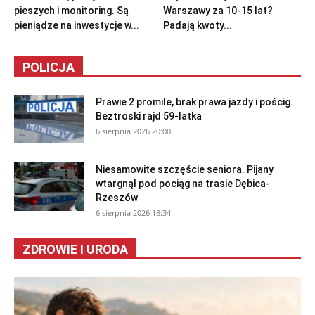
pieszych i monitoring. Są
Warszawy za 10-15 lat?
pieniądze na inwestycje w...
Padają kwoty...
POLICJA
Prawie 2 promile, brak prawa jazdy i pościg.
Beztroski rajd 59-latka
6 sierpnia 2026 20:00
Niesamowite szczęście seniora. Pijany
wtargnął pod pociąg na trasie Dębica-
Rzeszów
6 sierpnia 2026 18:34
ZDROWIE I URODA