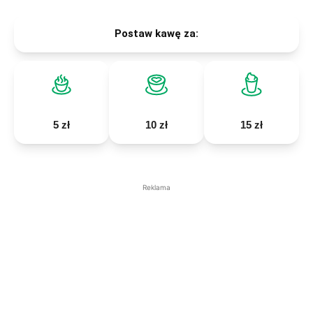
Postaw kawę za:
5 zł
10 zł
15 zł
Reklama