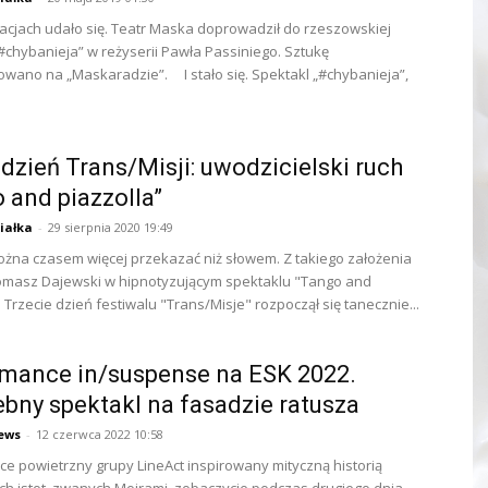
acjach udało się. Teatr Maska doprowadził do rzeszowskiej
#chybanieja” w reżyserii Pawła Passiniego. Sztukę
wano na „Maskaradzie”. I stało się. Spektakl „#chybanieja”,
 dzień Trans/Misji: uwodzicielski ruch
 and piazzolla”
iałka
-
29 sierpnia 2020 19:49
na czasem więcej przekazać niż słowem. Z takiego założenia
omasz Dajewski w hipnotyzującym spektaklu "Tango and
 Trzecie dzień festiwalu "Trans/Misje" rozpoczął się tanecznie...
mance in/suspense na ESK 2022.
bny spektakl na fasadzie ratusza
ews
-
12 czerwca 2022 10:58
e powietrzny grupy LineAct inspirowany mityczną historią