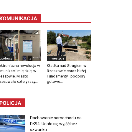
KOMUNIKACJA
utobusy
Inwestycje
ektroniczna rewolucja w
Kładka nad Strugiem w
munikacji miejskiej w
Rzeszowie coraz bliżej.
eszowie. Miasto
Fundamenty i podpory
zesuwało cztery razy...
gotowe...
POLICJA
Dachowanie samochodu na
DK94. Udało się wyjść bez
szwanku