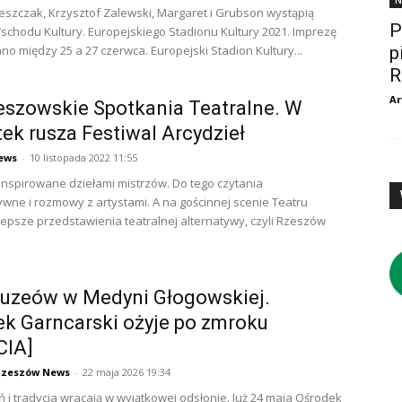
N
eszczak, Krzysztof Zalewski, Margaret i Grubson wystąpią
P
chodu Kultury. Europejskiego Stadionu Kultury 2021. Imprezę
o między 25 a 27 czerwca. Europejski Stadion Kultury...
p
R
Ar
eszowskie Spotkania Teatralne. W
ek rusza Festiwal Arcydzieł
ews
-
10 listopada 2022 11:55
inspirowane dziełami mistrzów. Do tego czytania
wne i rozmowy z artystami. A na gościnnej scenie Teatru
epsze przedstawienia teatralnej alternatywy, czyli Rzeszów
uzeów w Medyni Głogowskiej.
k Garncarski ożyje po zmroku
CIA]
Rzeszów News
-
22 maja 2026 19:34
eń i tradycja wracają w wyjątkowej odsłonie. Już 24 maja Ośrodek