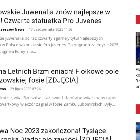
owskie Juwenalia znów najlepsze w
! Czwarta statuetka Pro Juvenes
Rzeszów News
-
17 października 2025 11:58
e Juwenalia po raz czwarty zgarnęły tytuł Najlepszych
 w Polsce w konkursie Pro Juvenes. To nagroda za edycję 2025,
iągnęła tłumy, nie...
A
El
na Letnich Brzmieniach! Fiołkowe pole
ko
zowskiej fosie [ZDJĘCIA]
Rz
pr
ews
-
29 lipca 2022 07:26
i ludzie, witaj Rzeszów! - tak swoich fanów powitał znany raper
zwartkowy wieczór zagrał w fosie Zamku Lubomirskich. Były...
wa Noc 2023 zakończona! Tysiące
rocka. Vader nie zawiódł [ZDJĘCIA]