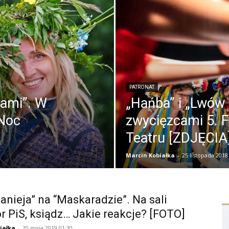
PATRONAT
wami”. W
„Hańba” i „Lwów
 Noc
zwycięzcami 5. 
Teatru [ZDJĘCIA
Marcin Kobiałka
-
25 listopada 2018
anieja” na “Maskaradzie”. Na sali
r PiS, ksiądz… Jakie reakcje? [FOTO]
iałka
-
20 maja 2019 01:30