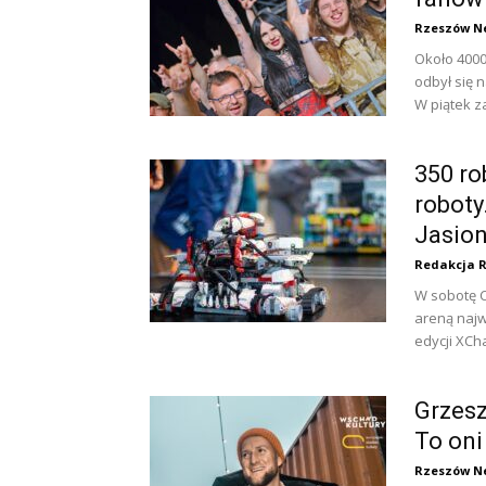
Rzeszów N
Około 4000
odbył się 
W piątek za
350 ro
roboty
Jasio
Redakcja 
W sobotę 
areną najw
edycji XCha
Grzesz
To oni
Rzeszów N