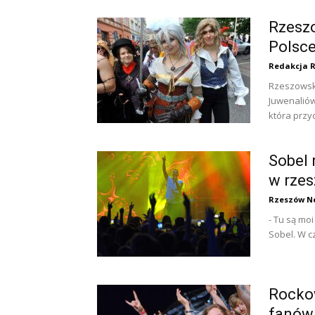
Rzesz
Polsce
Redakcja 
Rzeszowski
Juwenaliów
która przyc
Sobel 
w rzes
Rzeszów N
- Tu są mo
Sobel. W c
Rocko
fanów 