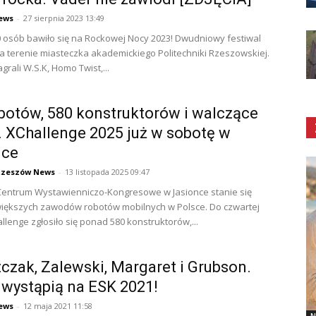
ews
-
27 sierpnia 2023 13:49
 osób bawiło się na Rockowej Nocy 2023! Dwudniowy festiwal
na terenie miasteczka akademickiego Politechniki Rzeszowskiej.
grali W.S.K, Homo Twist,...
botów, 580 konstruktorów i walczące
. XChallenge 2025 już w sobotę w
nce
Rzeszów News
-
13 listopada 2025 09:47
Centrum Wystawienniczo-Kongresowe w Jasionce stanie się
iększych zawodów robotów mobilnych w Polsce. Do czwartej
llenge zgłosiło się ponad 580 konstruktorów,...
czak, Zalewski, Margaret i Grubson.
 wystąpią na ESK 2021!
ews
-
12 maja 2021 11:58