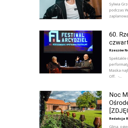
Sylwia Grz
podczas Ws
zaplanowan
60. Rz
czwart
Rzeszów N
Spektakle 
performaty
Maska najl
Off. -...
Noc M
Ośrode
[ZDJĘ
Redakcja 
Glina, ogi