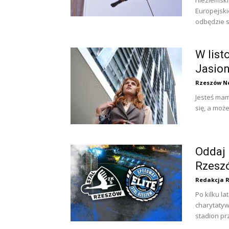
nieziemski
Europejski
odbędzie si
W list
Jasio
Rzeszów N
Jesteś mam
się, a moż
Oddaj 
Rzeszó
Redakcja 
Po kilku l
charytatyw
stadion prz