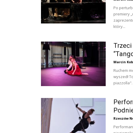
Po perturb
premiery „
zaprezento
który...
Trzeci
“Tango
Marcin Kob
Ruchem moż
wyszedł T
piazzolla".
Perfor
Podnie
Rzeszów N
Performanc