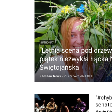
PATRONAT
“Letnia scena pod drze
piątek niezwykła Łącka
Świętojańska
Rzeszów News
-
20 czerwca 2023 10:18
“#chyb
senato
Marcin Kob