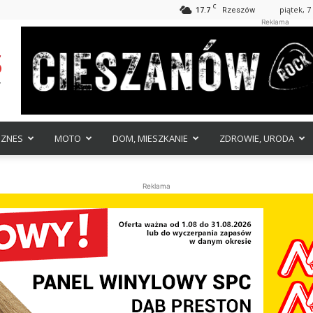
C
17.7
piątek, 7
Rzeszów
Reklama
IZNES
MOTO
DOM, MIESZKANIE
ZDROWIE, URODA
Reklama