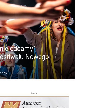
 nie oddamy”
Festiwalu Nowego
]
 00:59
Reklama