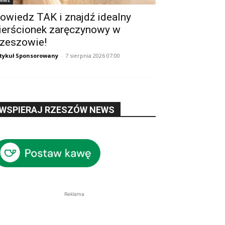
ews
owiedz TAK i znajdź idealny
ierścionek zaręczynowy w
zeszowie!
tykuł Sponsorowany
-
7 sierpnia 2026 07:00
WSPIERAJ RZESZÓW NEWS
Reklama