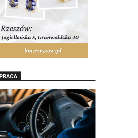
PRACA
ews