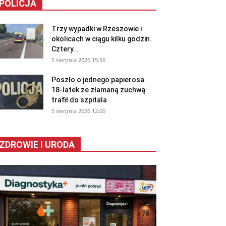
POLICJA
Trzy wypadki w Rzeszowie i
okolicach w ciągu kilku godzin.
Cztery...
5 sierpnia 2026 15:56
Poszło o jednego papierosa.
18-latek ze złamaną żuchwą
trafił do szpitala
5 sierpnia 2026 12:00
ZDROWIE I URODA