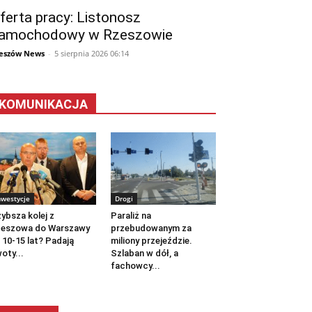
ferta pracy: Listonosz
amochodowy w Rzeszowie
eszów News
-
5 sierpnia 2026 06:14
KOMUNIKACJA
nwestycje
Drogi
ybsza kolej z
Paraliż na
zeszowa do Warszawy
przebudowanym za
 10-15 lat? Padają
miliony przejeździe.
oty...
Szlaban w dół, a
fachowcy...