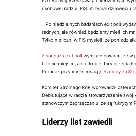
KO i Rozwój Rzeszowa po niedzielnych wybo
osobowej radzie. PiS utrzymał dziewięciu r
– Po niedzielnych badaniach exit poll wydaw
radnych, ale również będziemy mieli ich mn
Tylko nieliczni w PiS myśleli, że poniedzia
Z sondażu exit poll
wynikało bowiem, że w p
trzecie miejsce, a do drugiej tury przejdą 
Poranek przyniósł sensację:
Szumny za Str
Komitet Strojnego RdR wprowadził czterech 
Debiutujące w radzie stowarzyszenie swój k
stanowczym zaprzeczaniu, że są “ukrytym Pi
Liderzy list zawiedli