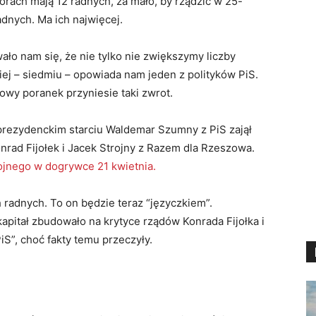
rach mają 12 radnych, za mało, by rządzić w 25-
adnych. Ma ich najwięcej.
ało nam się, że nie tylko nie zwiększymy liczby
iej – siedmiu – opowiada nam jeden z polityków PiS.
łkowy poranek przyniesie taki zwrot.
rezydenckim starciu Waldemar Szumny z PiS zajął
Konrad Fijołek i Jacek Strojny z Razem dla Rzeszowa.
ojnego w dogrywce 21 kwietnia.
radnych. To on będzie teraz “języczkiem”.
apitał zbudowało na krytyce rządów Konrada Fijołka i
S”, choć fakty temu przeczyły.