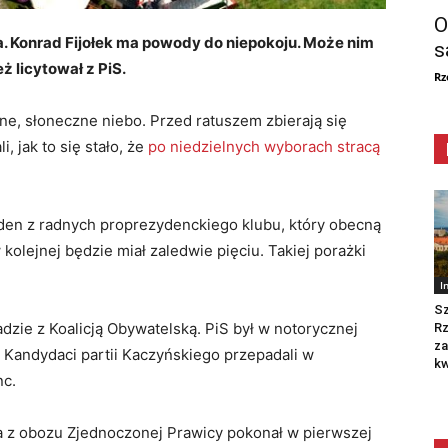
O
. Konrad Fijołek ma powody do niepokoju. Może nim
s
ż licytował z PiS.
Rz
e, słoneczne niebo. Przed ratuszem zbierają się
, jak to się stało, że
po niedzielnych wyborach stracą
jeden z radnych proprezydenckiego klubu, który obecną
olejnej będzie miał zaledwie pięciu. Takiej porażki
I
Sz
zie z Koalicją Obywatelską. PiS był w notorycznej
R
za
. Kandydaci partii Kaczyńskiego przepadali w
kw
nc.
a z obozu Zjednoczonej Prawicy pokonał w pierwszej