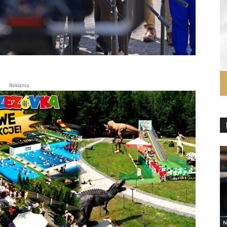
Reklama
N