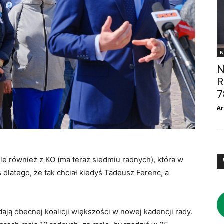
N
N
R
7
Ar
le również z KO (ma teraz siedmiu radnych), która w
 dlatego, że tak chciał kiedyś Tadeusz Ferenc, a
.
 dają obecnej koalicji większości w nowej kadencji rady.