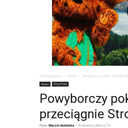
Strona główna
News
Powyborczy poker w Radzie M
News
POLITYKA
Powyborczy pok
przeciągnie Str
Przez
Marcin Kobiałka
-
8 kwietnia 2024 22:19