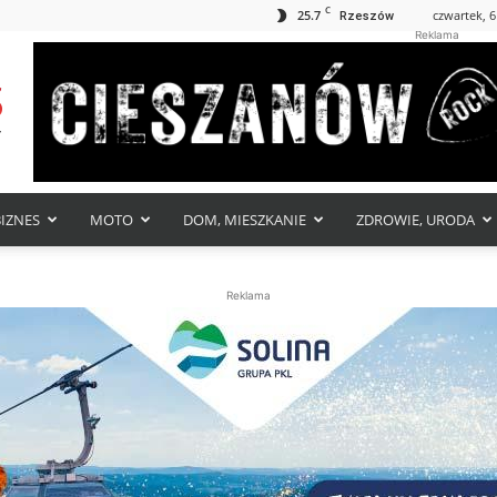
C
25.7
czwartek, 6
Rzeszów
Reklama
BIZNES
MOTO
DOM, MIESZKANIE
ZDROWIE, URODA
Reklama