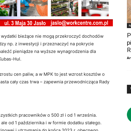
N
P
e wydatki bieżące nie mogą przekroczyć dochodów
p
zy np. z inwestycji i przeznaczyć na pokrycie
R
znaleźć pieniądze na wyższe wynagrodzenia dla
Ar
Kubas-Hul.
rostu cen paliw, a w MPK to jest wzrost kosztów o
iasta cały czas trwa – zapewnia przewodnicząca Rady
ystkich pracowników o 500 zł i od 1 września.
le od 1 października i w formie dodatku stałego.
zinowej i utrzymania do końca 2023 r. obecnego