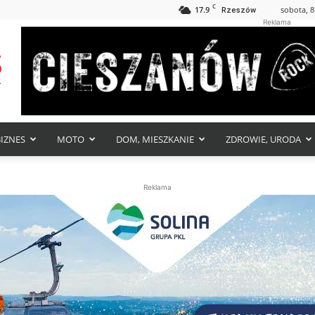
C
17.9
sobota, 8
Rzeszów
Reklama
BIZNES
MOTO
DOM, MIESZKANIE
ZDROWIE, URODA
Reklama