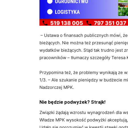
– Ustawa o finansach publicznych mówi, ż
bieżących. Nie można też przesunąć pienięd
wydatków bieżących. Stąd tak trudno jest 
pracowników – tłumaczy szczegóły Teresa 
Przypomina też, że problemy wynikają ze wz
1/3. – Ale szukanie pieniędzy w budżecie m
Nadzorczej MPK.
Nie będzie podwyżek? Strajk!
Związki żądają wzrostu wynagrodzeń dla wsz
Władze MPK wysokość podwyżki akceptują, a
Udało się porozumieć w kwestii stawki god