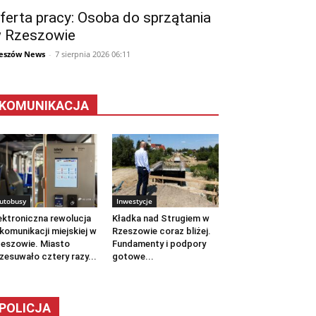
ferta pracy: Osoba do sprzątania
 Rzeszowie
eszów News
-
7 sierpnia 2026 06:11
KOMUNIKACJA
utobusy
Inwestycje
ektroniczna rewolucja
Kładka nad Strugiem w
komunikacji miejskiej w
Rzeszowie coraz bliżej.
eszowie. Miasto
Fundamenty i podpory
zesuwało cztery razy...
gotowe...
POLICJA