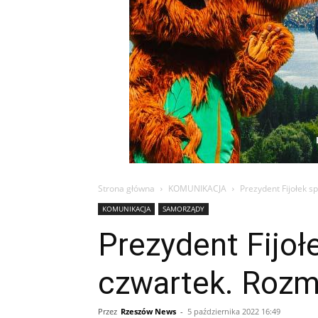
Strona główna
KOMUNIKACJA
Prezydent Fijołek 
KOMUNIKACJA
SAMORZĄDY
Prezydent Fijo
czwartek. Rozm
Przez
Rzeszów News
-
5 października 2022 16:49