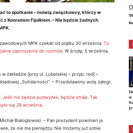
O
ać to spotkanie – mówią związkowcy, którzy w
w
 z Konradem Fijołkiem. – Nie będzie żadnych
Rz
 MPK.
w zawodowych MPK czekali od piątku 30 września.
To
icjalne zaproszenie do rozmów.
W środę, 5 września,
 zakładzie [przy ul. Lubelskiej – przyp. red] –
akładowej „Solidarności”. – Przedstawimy wolę załogi.
A
El
m.
Jeśli nie będzie podwyżek, będzie strajk
.
Tak
w 
Rz
było się 28 września.
pr
 Michał Białogłowski. – Pan prezydent powinien je
wie, że nie ma pieniędzy. Nie możemy już sobie