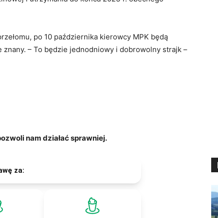
przełomu, po 10 października kierowcy MPK będą
e znany. – To będzie jednodniowy i dobrowolny strajk –
zwoli nam działać sprawniej.
awę za: