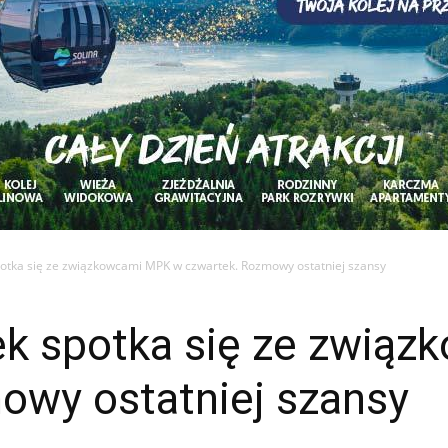
spotka się ze związkowcami MPK w czwartek. Rozmowy ostatniej szansy
łek spotka się ze zwi
owy ostatniej szansy