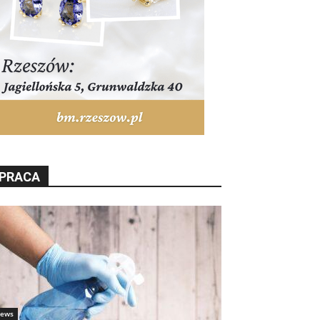
PRACA
ews