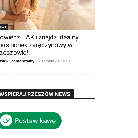
ews
owiedz TAK i znajdź idealny
ierścionek zaręczynowy w
zeszowie!
tykuł Sponsorowany
-
7 sierpnia 2026 07:00
WSPIERAJ RZESZÓW NEWS