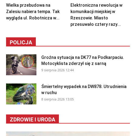
Wielka przebudowa na
Elektroniczna rewolucja w
Zalesiu nabiera tempa. Tak
komunikacji miejskiej w
wygląda ul. Robotnicza w...
Rzeszowie. Miasto
przesuwało cztery razy...
POLICJA
Groźna sytuacja na DK77 na Podkarpaciu.
Motocyklista zderzył się z sarną
9 sierpnia 2026 12:44
Śmiertelny wypadek na DW878. Utrudnienia
w ruchu
8 sierpnia 2026 13:05
ZDROWIE I URODA