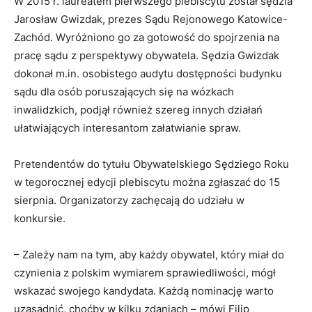
W 2015 r. laureatem pierwszego plebiscytu został sędzia
Jarosław Gwizdak, prezes Sądu Rejonowego Katowice-
Zachód. Wyróżniono go za gotowość do spojrzenia na
pracę sądu z perspektywy obywatela. Sędzia Gwizdak
dokonał m.in. osobistego audytu dostępności budynku
sądu dla osób poruszających się na wózkach
inwalidzkich, podjął również szereg innych działań
ułatwiających interesantom załatwianie spraw.
Pretendentów do tytułu Obywatelskiego Sędziego Roku
w tegorocznej edycji plebiscytu można zgłaszać do 15
sierpnia. Organizatorzy zachęcają do udziału w
konkursie.
– Zależy nam na tym, aby każdy obywatel, który miał do
czynienia z polskim wymiarem sprawiedliwości, mógł
wskazać swojego kandydata. Każdą nominację warto
uzasadnić, choćby w kilku zdaniach – mówi Filip