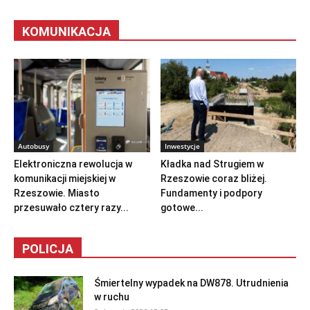
KOMUNIKACJA
Autobusy
Inwestycje
Elektroniczna rewolucja w
Kładka nad Strugiem w
komunikacji miejskiej w
Rzeszowie coraz bliżej.
Rzeszowie. Miasto
Fundamenty i podpory
przesuwało cztery razy...
gotowe...
POLICJA
Śmiertelny wypadek na DW878. Utrudnienia
w ruchu