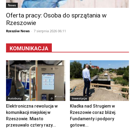
News
Oferta pracy: Osoba do sprzątania w
Rzeszowie
Rzeszów News
-
7 sierpnia 2026 06:11
KOMUNIKACJA
Autobusy
Inwestycje
Elektroniczna rewolucja w
Kładka nad Strugiem w
komunikacji miejskiej w
Rzeszowie coraz bliżej.
Rzeszowie. Miasto
Fundamenty i podpory
przesuwało cztery razy...
gotowe...