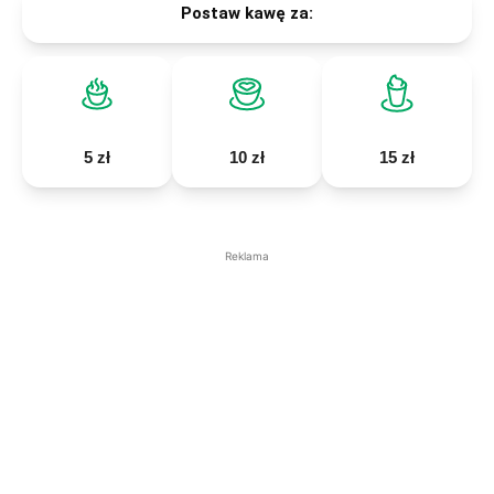
Postaw kawę za:
5 zł
10 zł
15 zł
Reklama