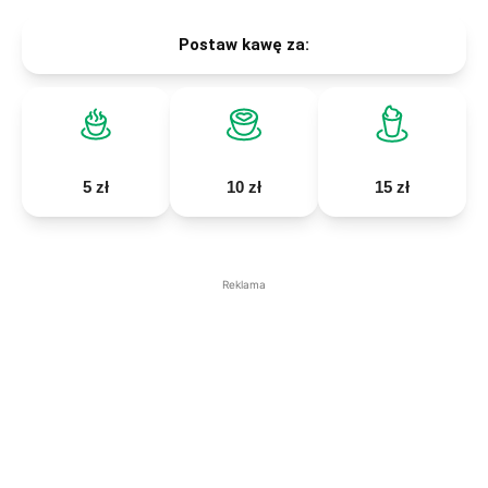
Postaw kawę za:
5 zł
10 zł
15 zł
Reklama