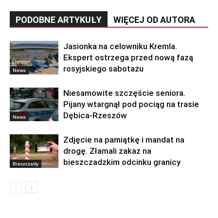
PODOBNE ARTYKUŁY
WIĘCEJ OD AUTORA
Jasionka na celowniku Kremla.
Ekspert ostrzega przed nową fazą
rosyjskiego sabotażu
News
Niesamowite szczęście seniora.
Pijany wtargnął pod pociąg na trasie
Dębica-Rzeszów
News
Zdjęcie na pamiątkę i mandat na
drogę. Złamali zakaz na
bieszczadzkim odcinku granicy
Bieszczady