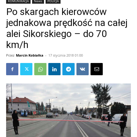
KOMUNIKACJA
News
POLICJA
Po skargach kierowców
jednakowa prędkość na całej
alei Sikorskiego – do 70
km/h
Przez
Marcin Kobiałka
-
17 stycznia 2018 01:00