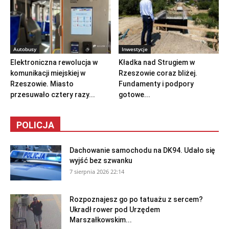
Autobusy
Inwestycje
Elektroniczna rewolucja w
Kładka nad Strugiem w
komunikacji miejskiej w
Rzeszowie coraz bliżej.
Rzeszowie. Miasto
Fundamenty i podpory
przesuwało cztery razy...
gotowe...
POLICJA
Dachowanie samochodu na DK94. Udało się
wyjść bez szwanku
7 sierpnia 2026 22:14
Rozpoznajesz go po tatuażu z sercem?
Ukradł rower pod Urzędem
Marszałkowskim...