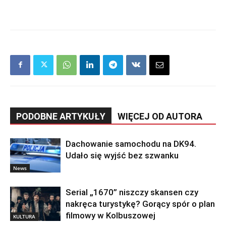
PODOBNE ARTYKUŁY
WIĘCEJ OD AUTORA
Dachowanie samochodu na DK94.
Udało się wyjść bez szwanku
News
Serial „1670” niszczy skansen czy
nakręca turystykę? Gorący spór o plan
filmowy w Kolbuszowej
KULTURA