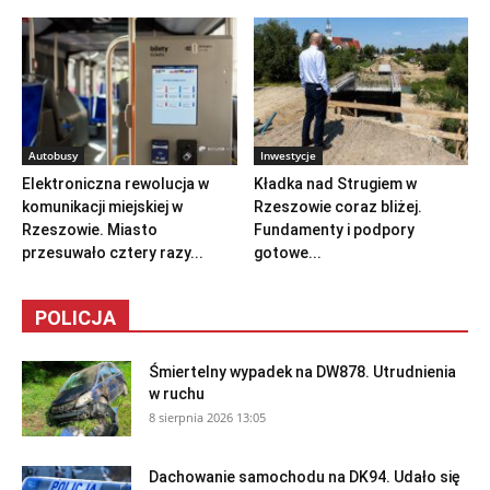
Autobusy
Inwestycje
Elektroniczna rewolucja w
Kładka nad Strugiem w
komunikacji miejskiej w
Rzeszowie coraz bliżej.
Rzeszowie. Miasto
Fundamenty i podpory
przesuwało cztery razy...
gotowe...
POLICJA
Śmiertelny wypadek na DW878. Utrudnienia
w ruchu
8 sierpnia 2026 13:05
Dachowanie samochodu na DK94. Udało się