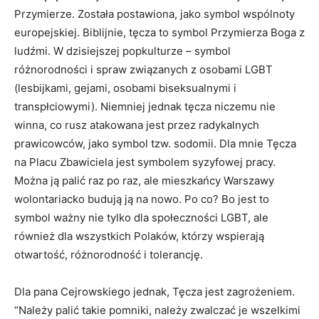
Przymierze. Została postawiona, jako symbol wspólnoty
europejskiej. Biblijnie, tęcza to symbol Przymierza Boga z
ludźmi. W dzisiejszej popkulturze – symbol
różnorodności i spraw związanych z osobami LGBT
(lesbijkami, gejami, osobami biseksualnymi i
transpłciowymi). Niemniej jednak tęcza niczemu nie
winna, co rusz atakowana jest przez radykalnych
prawicowców, jako symbol tzw. sodomii. Dla mnie Tęcza
na Placu Zbawiciela jest symbolem syzyfowej pracy.
Można ją palić raz po raz, ale mieszkańcy Warszawy
wolontariacko budują ją na nowo. Po co? Bo jest to
symbol ważny nie tylko dla społeczności LGBT, ale
również dla wszystkich Polaków, którzy wspierają
otwartość, różnorodność i tolerancję.
Dla pana Cejrowskiego jednak, Tęcza jest zagrożeniem.
“Należy palić takie pomniki, należy zwalczać je wszelkimi