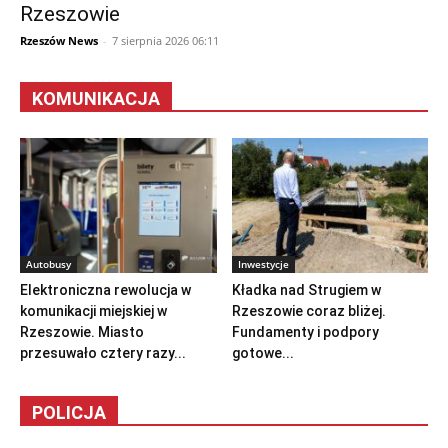
Rzeszowie
Rzeszów News
-
7 sierpnia 2026 06:11
KOMUNIKACJA
Autobusy
Inwestycje
Elektroniczna rewolucja w
Kładka nad Strugiem w
komunikacji miejskiej w
Rzeszowie coraz bliżej.
Rzeszowie. Miasto
Fundamenty i podpory
przesuwało cztery razy...
gotowe...
POLICJA