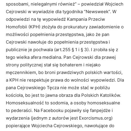
sposobami, nielegalnymi również” – powiedział Wojciech
Cejrowski w wywiadzie dla tygodnika “Newsweek”. W
odpowiedzi na tę wypowiedź Kampania Przeciw
Homofobii (KPH) złożyła do prokuratury zawiadomienie o
możliwości popełnienia przestępstwa, jako że pan
Cejrowski nawołuje do popełnienia przestępstwa i
publicznie je pochwala (art.255 § 1 i § 3). I zrobiła się z
tego wielka afera medialna. Pan Cejrowski dla prawej
strony politycznej stał się bohaterem i niejako
męczennikiem, bo broni prawdziwych polskich wartości,
a KPH nie respektuje prawa do wolności wypowiedzi. Dla
pana Cejrowskiego Tęcza nie może stać w pobliżu
kościoła, bo jest to jawna obraza dla Polskich Katolików.
Homoseksualność to sodomia, a osoby homoseksualne
to pederaści. Na Facebooku pojawiły się fanpejdże i
wydarzenia (jednym z autorów jest Exorcismus.org)
popierające Wojciecha Cejrowskiego, nawołujące do