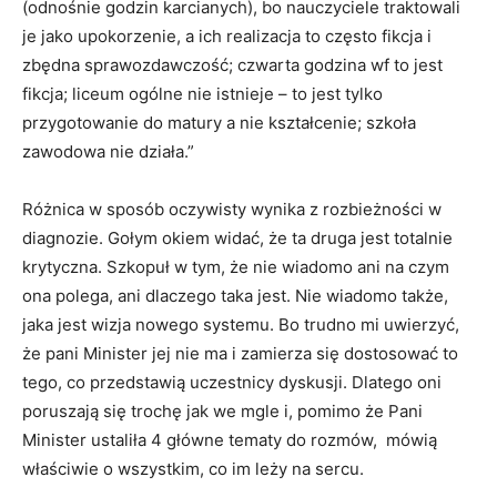
(odnośnie godzin karcianych), bo nauczyciele traktowali
je jako upokorzenie, a ich realizacja to często fikcja i
zbędna sprawozdawczość; czwarta godzina wf to jest
fikcja; liceum ogólne nie istnieje – to jest tylko
przygotowanie do matury a nie kształcenie; szkoła
zawodowa nie działa.”
Różnica w sposób oczywisty wynika z rozbieżności w
diagnozie. Gołym okiem widać, że ta druga jest totalnie
krytyczna. Szkopuł w tym, że nie wiadomo ani na czym
ona polega, ani dlaczego taka jest. Nie wiadomo także,
jaka jest wizja nowego systemu. Bo trudno mi uwierzyć,
że pani Minister jej nie ma i zamierza się dostosować to
tego, co przedstawią uczestnicy dyskusji. Dlatego oni
poruszają się trochę jak we mgle i, pomimo że Pani
Minister ustaliła 4 główne tematy do rozmów, mówią
właściwie o wszystkim, co im leży na sercu.