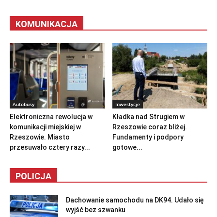
KOMUNIKACJA
Autobusy
Inwestycje
Elektroniczna rewolucja w
Kładka nad Strugiem w
komunikacji miejskiej w
Rzeszowie coraz bliżej.
Rzeszowie. Miasto
Fundamenty i podpory
przesuwało cztery razy...
gotowe...
POLICJA
Dachowanie samochodu na DK94. Udało się
wyjść bez szwanku