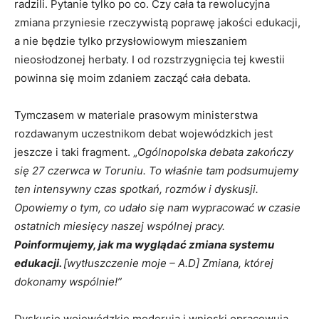
radzili. Pytanie tylko po co. Czy cała ta rewolucyjna
zmiana przyniesie rzeczywistą poprawę jakości edukacji,
a nie będzie tylko przysłowiowym mieszaniem
nieosłodzonej herbaty. I od rozstrzygnięcia tej kwestii
powinna się moim zdaniem zacząć cała debata.
Tymczasem w materiale prasowym ministerstwa
rozdawanym uczestnikom debat wojewódzkich jest
jeszcze i taki fragment. „
Ogólnopolska debata zakończy
się 27 czerwca w Toruniu. To właśnie tam podsumujemy
ten intensywny czas spotkań, rozmów i dyskusji.
Opowiemy o tym, co udało się nam wypracować w czasie
ostatnich miesięcy naszej wspólnej pracy.
Poinformujemy, jak ma wyglądać zmiana systemu
edukacji.
[wytłuszczenie moje – A.D] Zmiana, której
dokonamy wspólnie!”
Dyskusje wojewódzkie moderują i wnioski opracowują