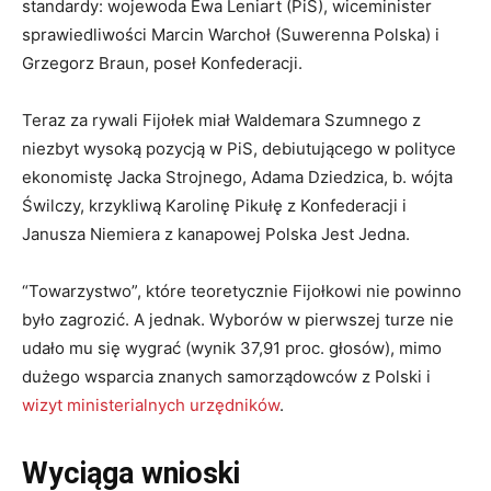
standardy: wojewoda Ewa Leniart (PiS), wiceminister
sprawiedliwości Marcin Warchoł (Suwerenna Polska) i
Grzegorz Braun, poseł Konfederacji.
Teraz za rywali Fijołek miał Waldemara Szumnego z
niezbyt wysoką pozycją w PiS, debiutującego w polityce
ekonomistę Jacka Strojnego, Adama Dziedzica, b. wójta
Świlczy, krzykliwą Karolinę Pikułę z Konfederacji i
Janusza Niemiera z kanapowej Polska Jest Jedna.
“Towarzystwo”, które teoretycznie Fijołkowi nie powinno
było zagrozić. A jednak. Wyborów w pierwszej turze nie
udało mu się wygrać (wynik 37,91 proc. głosów), mimo
dużego wsparcia znanych samorządowców z Polski i
wizyt ministerialnych urzędników
.
Wyciąga wnioski