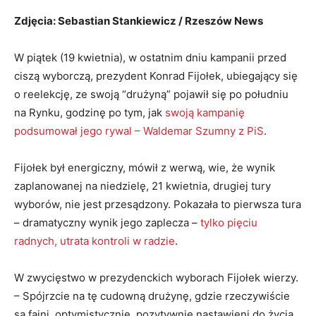
Zdjęcia: Sebastian Stankiewicz / Rzeszów News
W piątek (19 kwietnia), w ostatnim dniu kampanii przed
ciszą wyborczą, prezydent Konrad Fijołek, ubiegający się
o reelekcję, ze swoją “drużyną” pojawił się po południu
na Rynku, godzinę po tym, jak
swoją kampanię
podsumował jego rywal – Waldemar Szumny z PiS
.
Fijołek był energiczny, mówił z werwą, wie, że wynik
zaplanowanej na niedzielę, 21 kwietnia, drugiej tury
wyborów, nie jest przesądzony. Pokazała to pierwsza tura
– dramatyczny wynik jego zaplecza –
tylko pięciu
radnych, utrata kontroli w radzie
.
W zwycięstwo w prezydenckich wyborach Fijołek wierzy.
– Spójrzcie na tę cudowną drużynę, gdzie rzeczywiście
są fajni, optymistycznie, pozytywnie nastawieni do życia