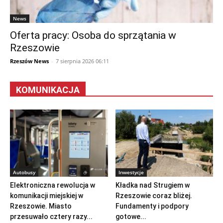
News
Oferta pracy: Osoba do sprzątania w
Rzeszowie
Rzeszów News
-
7 sierpnia 2026 06:11
KOMUNIKACJA
Autobusy
Inwestycje
Elektroniczna rewolucja w
Kładka nad Strugiem w
komunikacji miejskiej w
Rzeszowie coraz bliżej.
Rzeszowie. Miasto
Fundamenty i podpory
przesuwało cztery razy...
gotowe...