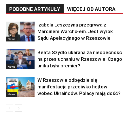
PODOBNE ARTYKUŁY
WIĘCEJ OD AUTORA
Izabela Leszczyna przegrywa z
Marcinem Warchołem. Jest wyrok
Sądu Apelacyjnego w Rzeszowie
News
Beata Szydło ukarana za nieobecność
na przesłuchaniu w Rzeszowie. Czego
unika była premier?
News
W Rzeszowie odbędzie się
manifestacja przeciwko hejtowi
wobec Ukraińców. Polacy mają dość?
News