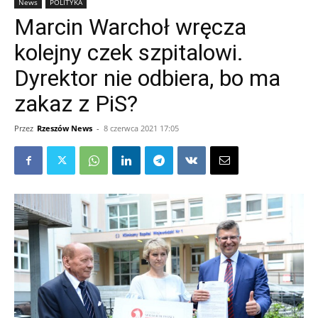
News
POLITYKA
Marcin Warchoł wręcza
kolejny czek szpitalowi.
Dyrektor nie odbiera, bo ma
zakaz z PiS?
Przez
Rzeszów News
-
8 czerwca 2021 17:05