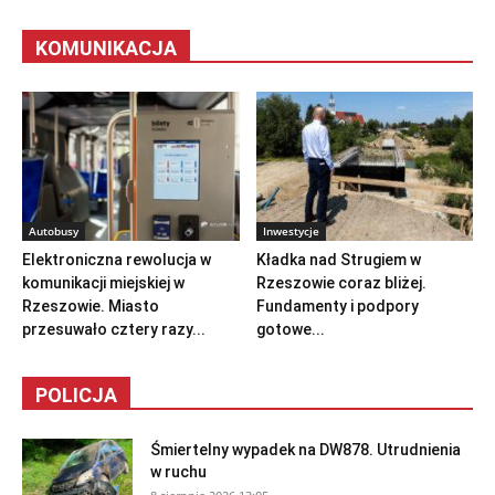
KOMUNIKACJA
Autobusy
Inwestycje
Elektroniczna rewolucja w
Kładka nad Strugiem w
komunikacji miejskiej w
Rzeszowie coraz bliżej.
Rzeszowie. Miasto
Fundamenty i podpory
przesuwało cztery razy...
gotowe...
POLICJA
Śmiertelny wypadek na DW878. Utrudnienia
w ruchu