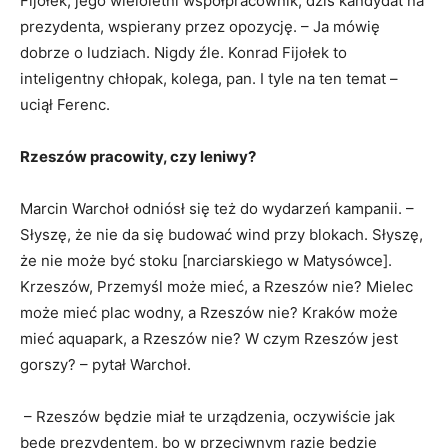
Fijołek, jego wieloletni współpracownik, dziś kandydat na
prezydenta, wspierany przez opozycję. – Ja mówię
dobrze o ludziach. Nigdy źle. Konrad Fijołek to
inteligentny chłopak, kolega, pan. I tyle na ten temat –
uciął Ferenc.
Rzeszów pracowity, czy leniwy?
Marcin Warchoł odniósł się też do wydarzeń kampanii. –
Słyszę, że nie da się budować wind przy blokach. Słyszę,
że nie może być stoku [narciarskiego w Matysówce].
Krzeszów, Przemyśl może mieć, a Rzeszów nie? Mielec
może mieć plac wodny, a Rzeszów nie? Kraków może
mieć aquapark, a Rzeszów nie? W czym Rzeszów jest
gorszy? – pytał Warchoł.
– Rzeszów będzie miał te urządzenia, oczywiście jak
będę prezydentem, bo w przeciwnym razie będzie