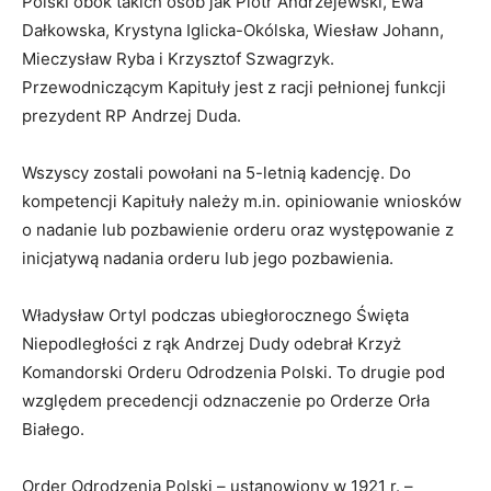
Polski obok takich osób jak Piotr Andrzejewski, Ewa
Dałkowska, Krystyna Iglicka-Okólska, Wiesław Johann,
Mieczysław Ryba i Krzysztof Szwagrzyk.
Przewodniczącym Kapituły jest z racji pełnionej funkcji
prezydent RP Andrzej Duda.
Wszyscy zostali powołani na 5-letnią kadencję. Do
kompetencji Kapituły należy m.in. opiniowanie wniosków
o nadanie lub pozbawienie orderu oraz występowanie z
inicjatywą nadania orderu lub jego pozbawienia.
Władysław Ortyl podczas ubiegłorocznego Święta
Niepodległości z rąk Andrzej Dudy odebrał Krzyż
Komandorski Orderu Odrodzenia Polski. To drugie pod
względem precedencji odznaczenie po Orderze Orła
Białego.
Order Odrodzenia Polski – ustanowiony w 1921 r. –