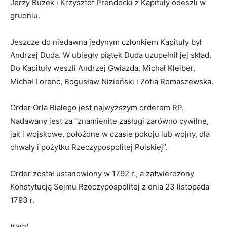
Jerzy Buzek i Krzysztof Prendecki z Kapituły odeszli w
grudniu.
Jeszcze do niedawna jedynym członkiem Kapituły był
Andrzej Duda. W ubiegły piątek Duda uzupełnił jej skład.
Do Kapituły weszli Andrzej Gwiazda, Michał Kleiber,
Michał Lorenc, Bogusław Nizieński i Zofia Romaszewska.
Order Orła Białego jest najwyższym orderem RP.
Nadawany jest za “znamienite zasługi zarówno cywilne,
jak i wojskowe, położone w czasie pokoju lub wojny, dla
chwały i pożytku Rzeczypospolitej Polskiej”.
Order został ustanowiony w 1792 r., a zatwierdzony
Konstytucją Sejmu Rzeczypospolitej z dnia 23 listopada
1793 r.
(ram)