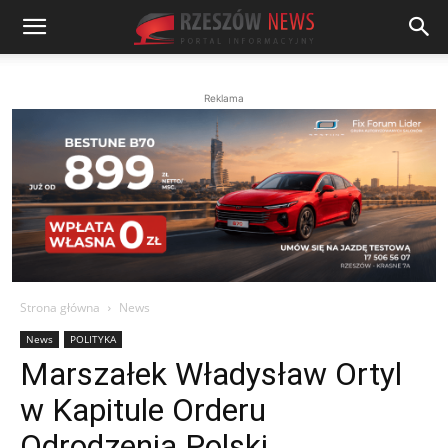
Reklama
Strona główna
News
News
POLITYKA
Marszałek Władysław Ortyl
w Kapitule Orderu
Odrodzenia Polski