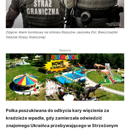
Zdjęcie: Alarm bombowy na lotnisku Rzeszów-Jasionka (fot. Bieszczadzki
Oddział Straży Granicznej)
Reklama
Polka poszukiwana do odbycia kary więzienia za
kradzieże wpadła, gdy zamierzała odwiedzić
znajomego Ukraińca przebywającego w Strzeżonym