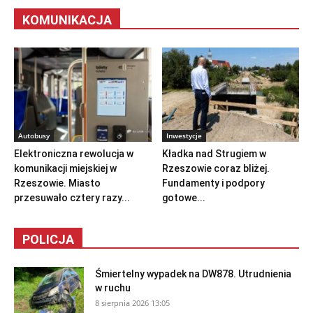
KOMUNIKACJA
Autobusy
Inwestycje
Elektroniczna rewolucja w
Kładka nad Strugiem w
komunikacji miejskiej w
Rzeszowie coraz bliżej.
Rzeszowie. Miasto
Fundamenty i podpory
przesuwało cztery razy...
gotowe...
POLICJA
Śmiertelny wypadek na DW878. Utrudnienia
w ruchu
8 sierpnia 2026 13:05