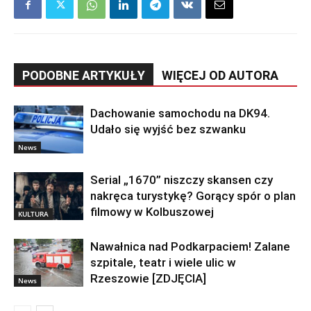
PODOBNE ARTYKUŁY
WIĘCEJ OD AUTORA
Dachowanie samochodu na DK94.
Udało się wyjść bez szwanku
News
Serial „1670” niszczy skansen czy
nakręca turystykę? Gorący spór o plan
filmowy w Kolbuszowej
KULTURA
Nawałnica nad Podkarpaciem! Zalane
szpitale, teatr i wiele ulic w
Rzeszowie [ZDJĘCIA]
News