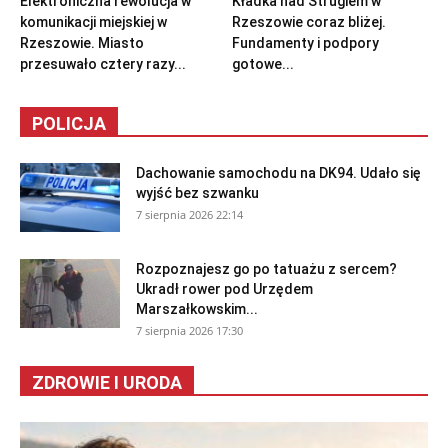
Elektroniczna rewolucja w
Kładka nad Strugiem w
komunikacji miejskiej w
Rzeszowie coraz bliżej.
Rzeszowie. Miasto
Fundamenty i podpory
przesuwało cztery razy...
gotowe...
POLICJA
Dachowanie samochodu na DK94. Udało się
wyjść bez szwanku
7 sierpnia 2026 22:14
Rozpoznajesz go po tatuażu z sercem?
Ukradł rower pod Urzędem
Marszałkowskim...
7 sierpnia 2026 17:30
ZDROWIE I URODA