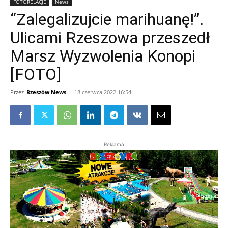
FOTORELACJE
News
“Zalegalizujcie marihuanę!”.
Ulicami Rzeszowa przeszedł
Marsz Wyzwolenia Konopi
[FOTO]
Przez
Rzeszów News
-
18 czerwca 2022 16:54
Reklama