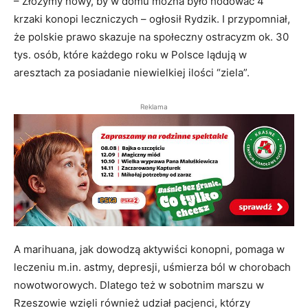
– Złożymy nowy, by w domu można było hodować 4
krzaki konopi leczniczych – ogłosił Rydzik. I przypomniał,
że polskie prawo skazuje na społeczny ostracyzm ok. 30
tys. osób, które każdego roku w Polsce lądują w
aresztach za posiadanie niewielkiej ilości “ziela”.
Reklama
A marihuana, jak dowodzą aktywiści konopni, pomaga w
leczeniu m.in. astmy, depresji, uśmierza ból w chorobach
nowotworowych. Dlatego też w sobotnim marszu w
Rzeszowie wzięli również udział pacjenci, którzy