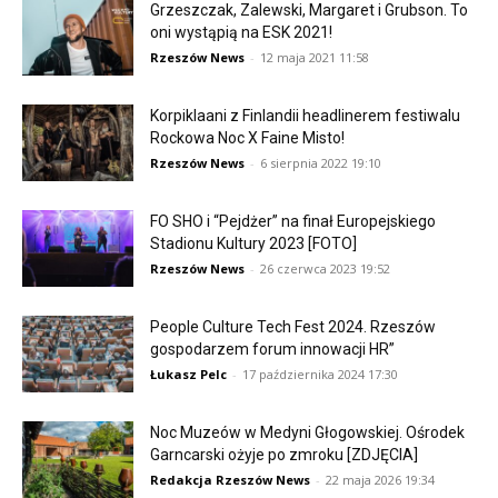
Grzeszczak, Zalewski, Margaret i Grubson. To
oni wystąpią na ESK 2021!
Rzeszów News
-
12 maja 2021 11:58
Korpiklaani z Finlandii headlinerem festiwalu
Rockowa Noc X Faine Misto!
Rzeszów News
-
6 sierpnia 2022 19:10
FO SHO i “Pejdżer” na finał Europejskiego
Stadionu Kultury 2023 [FOTO]
Rzeszów News
-
26 czerwca 2023 19:52
People Culture Tech Fest 2024. Rzeszów
gospodarzem forum innowacji HR”
Łukasz Pelc
-
17 października 2024 17:30
Noc Muzeów w Medyni Głogowskiej. Ośrodek
Garncarski ożyje po zmroku [ZDJĘCIA]
Redakcja Rzeszów News
-
22 maja 2026 19:34