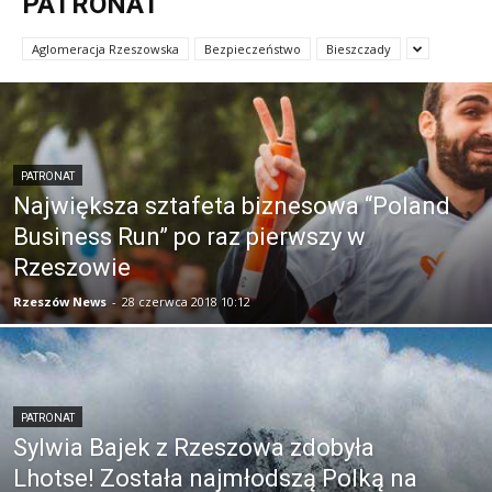
PATRONAT
Aglomeracja Rzeszowska
Bezpieczeństwo
Bieszczady
PATRONAT
Największa sztafeta biznesowa “Poland
Business Run” po raz pierwszy w
Rzeszowie
Rzeszów News
-
28 czerwca 2018 10:12
PATRONAT
Sylwia Bajek z Rzeszowa zdobyła
Lhotse! Została najmłodszą Polką na