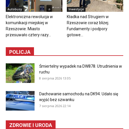
Autobusy
Inwestycje
Elektroniczna rewolucja w
Kładka nad Strugiem w
komunikacji miejskiej w
Rzeszowie coraz bliżej.
Rzeszowie. Miasto
Fundamenty i podpory
przesuwało cztery razy...
gotowe...
POLICJA
Śmiertelny wypadek na DW878. Utrudnienia w
ruchu
8 sierpnia 2026 13:05
Dachowanie samochodu na DK94. Udało się
wyjść bez szwanku
7 sierpnia 2026 22:14
ZDROWIE I URODA