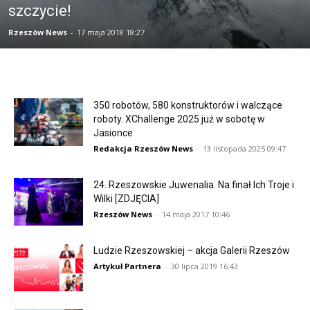
szczycie!
Rzeszów News
-
17 maja 2018 18:27
350 robotów, 580 konstruktorów i walczące
roboty. XChallenge 2025 już w sobotę w
Jasionce
Redakcja Rzeszów News
-
13 listopada 2025 09:47
24. Rzeszowskie Juwenalia. Na finał Ich Troje i
Wilki [ZDJĘCIA]
Rzeszów News
-
14 maja 2017 10:46
Ludzie Rzeszowskiej – akcja Galerii Rzeszów
Artykuł Partnera
-
30 lipca 2019 16:43