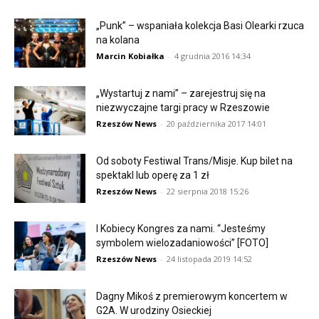
„Punk” – wspaniała kolekcja Basi Olearki rzuca
na kolana
Marcin Kobiałka
-
4 grudnia 2016 14:34
„Wystartuj z nami” – zarejestruj się na
niezwyczajne targi pracy w Rzeszowie
Rzeszów News
-
20 października 2017 14:01
Od soboty Festiwal Trans/Misje. Kup bilet na
spektakl lub operę za 1 zł
Rzeszów News
-
22 sierpnia 2018 15:26
I Kobiecy Kongres za nami. “Jesteśmy
symbolem wielozadaniowości” [FOTO]
Rzeszów News
-
24 listopada 2019 14:52
Dagny Mikoś z premierowym koncertem w
G2A. W urodziny Osieckiej