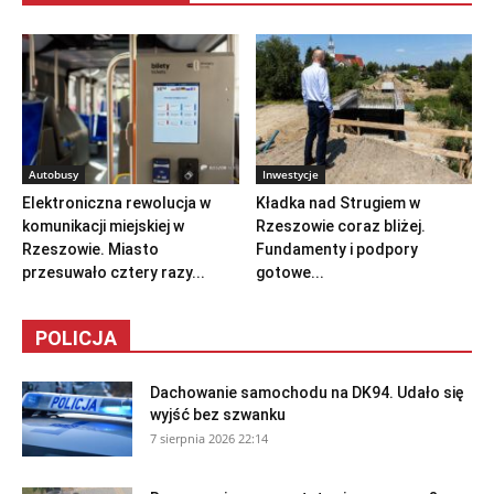
Autobusy
Inwestycje
Elektroniczna rewolucja w
Kładka nad Strugiem w
komunikacji miejskiej w
Rzeszowie coraz bliżej.
Rzeszowie. Miasto
Fundamenty i podpory
przesuwało cztery razy...
gotowe...
POLICJA
Dachowanie samochodu na DK94. Udało się
wyjść bez szwanku
7 sierpnia 2026 22:14