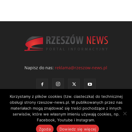
Napisz do nas:
reklama@rzeszow-news.pl
Korzystamy z plików cookies (tzw. ciasteczka) do technicznej
obsługi strony rzeszow-news.pl. W publikowanych przez nas
materiałach mogą znajdować się treści pochodzące z innych
serwisów, które we własnym imieniu używają cookies, np.
Kontakt
Polityka prywatności
Regulamin portalu
Facebook, Youtube i Instagram.
© NEWS Sp. z o.o. - wydawca portalu Rzeszów News. Wszystkie prawa
Zgoda
Dowiedz się więcej
zastrzeżone. Tel.: 601 97 55 30