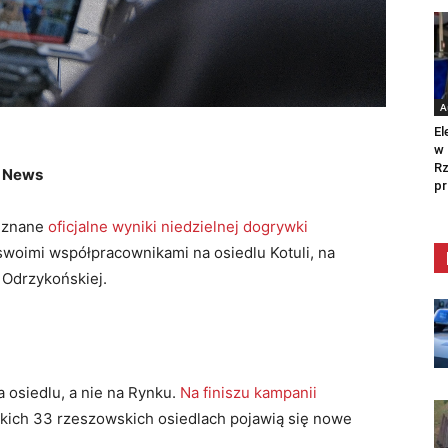
A
El
w 
Rz
w News
pr
y znane
oficjalne wyniki niedzielnej dogrywki
e swoimi współpracownikami na osiedlu Kotuli, na
 Odrzykońskiej.
 osiedlu, a nie na Rynku.
Na finiszu kampanii
tkich 33 rzeszowskich osiedlach pojawią się nowe