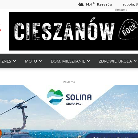
C
14.4
sobota, 8
Rzeszów
Reklama
BIZNES
MOTO
DOM, MIESZKANIE
ZDROWIE, URODA
Reklama