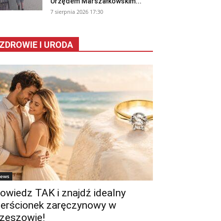
Urzędem Marszałkowskim...
7 sierpnia 2026 17:30
ZDROWIE I URODA
ews
owiedz TAK i znajdź idealny
ierścionek zaręczynowy w
zeszowie!