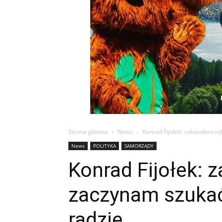
Strona główna
News
Konrad Fijołek: zakasałem r
News
POLITYKA
SAMORZĄDY
Konrad Fijołek: 
zaczynam szuka
radzie