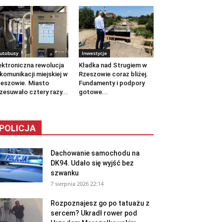
utobusy
Inwestycje
ektroniczna rewolucja
Kładka nad Strugiem w
komunikacji miejskiej w
Rzeszowie coraz bliżej.
eszowie. Miasto
Fundamenty i podpory
zesuwało cztery razy...
gotowe...
POLICJA
Dachowanie samochodu na
DK94. Udało się wyjść bez
szwanku
7 sierpnia 2026 22:14
Rozpoznajesz go po tatuażu z
sercem? Ukradł rower pod