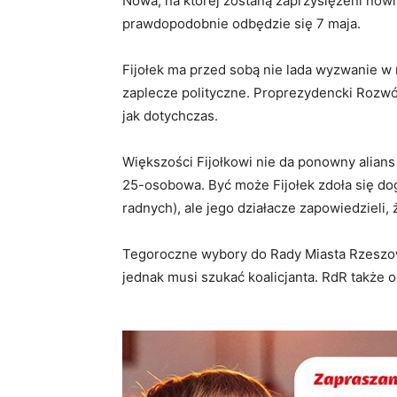
Nowa, na której zostaną zaprzysiężeni nowi
prawdopodobnie odbędzie się 7 maja.
Fijołek ma przed sobą nie lada wyzwanie w 
zaplecze polityczne. Proprezydencki Rozwój
jak dotychczas.
Większości Fijołkowi nie da ponowny alians 
25-osobowa. Być może Fijołek zdoła się do
radnych), ale jego działacze zapowiedzieli, 
Tegoroczne wybory do Rady Miasta Rzeszowa
jednak musi szukać koalicjanta. RdR także od