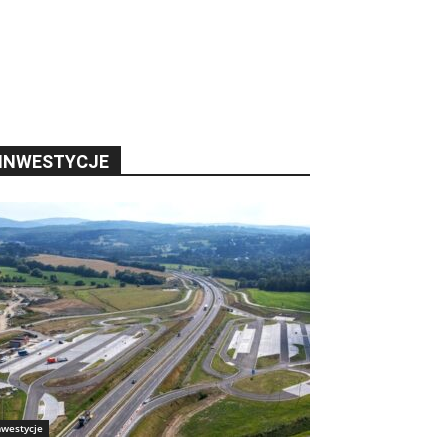
INWESTYCJE
nwestycje