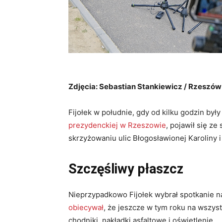
Zdjęcia: Sebastian Stankiewicz / Rzeszó
Fijołek w południe, gdy od kilku godzin był
prezydenckiej w Rzeszowie
, pojawił się z
skrzyżowaniu ulic Błogosławionej Karoliny i
Szczęśliwy płaszcz
Nieprzypadkowo Fijołek wybrał spotkanie na
obiecywał
, że jeszcze w tym roku na wszys
chodniki, nakładki asfaltowe i oświetlenie.