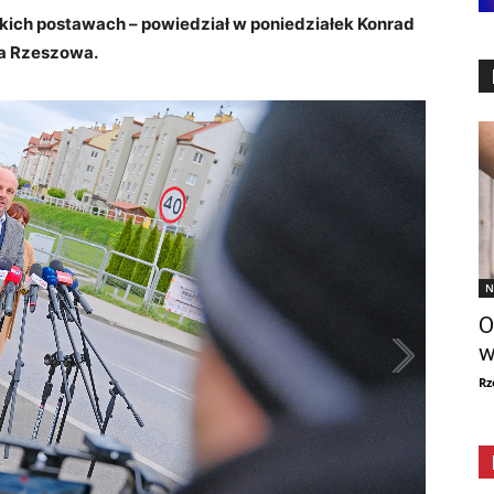
ich postawach – powiedział w poniedziałek Konrad
ta Rzeszowa.
N
O
w
Rz