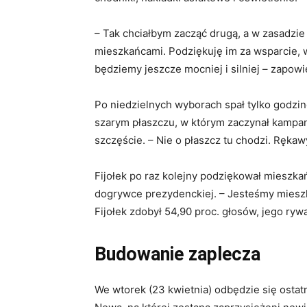
– Tak chciałbym zacząć drugą, a w zasadzi
mieszkańcami. Podziękuję im za wsparcie, 
będziemy jeszcze mocniej i silniej – zapowi
Po niedzielnych wyborach spał tylko godzin
szarym płaszczu, w którym zaczynał kampanię
szczęście. – Nie o płaszcz tu chodzi. Ręka
Fijołek po raz kolejny podziękował mieszka
dogrywce prezydenckiej. – Jesteśmy miesz
Fijołek zdobył 54,90 proc. głosów, jego ry
Budowanie zaplecza
We wtorek (23 kwietnia) odbędzie się ostat