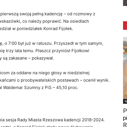
e pierwszą swoją pełną kadencję – od rozmowy z
wskazówki, co należy poprawić. Na osiedlach
edział w poniedziałek Konrad Fijołek.
ę, o 7:00 był już w ratuszu. Przyszedł w tym samym,
 trzy lata temu. Płaszcz przyniósł Fijołkowi
wy są zakasane – pokazywał.
ńcom za oddane na niego głosy w niedzielnej
kańcami o proobywatelskich postawach – ocenił wynik.
wal Waldemar Szumny z PiS – 45,10 proc.
N
P
p
nia sesja Rady Miasta Rzeszowa kadencji 2018-2024.
R