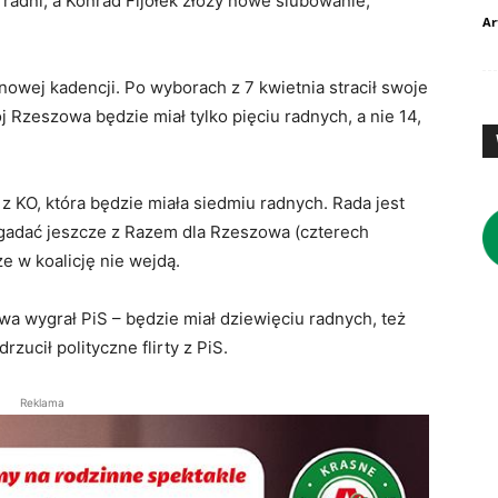
 radni, a Konrad Fijołek złoży nowe ślubowanie,
Ar
nowej kadencji. Po wyborach z 7 kwietnia stracił swoje
 Rzeszowa będzie miał tylko pięciu radnych, a nie 14,
z KO, która będzie miała siedmiu radnych. Rada jest
gadać jeszcze z Razem dla Rzeszowa (czterech
że w koalicję nie wejdą.
 wygrał PiS – będzie miał dziewięciu radnych, też
rzucił polityczne flirty z PiS.
Reklama