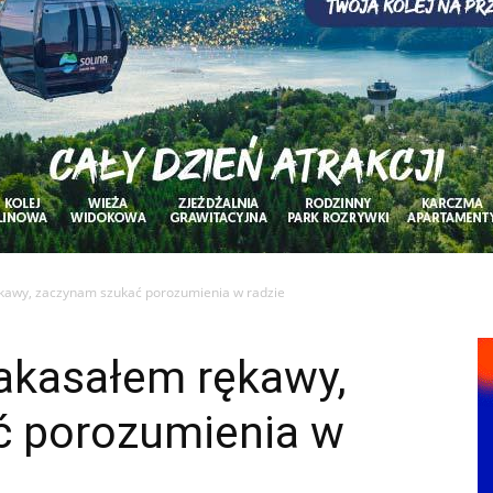
ękawy, zaczynam szukać porozumienia w radzie
zakasałem rękawy,
ć porozumienia w