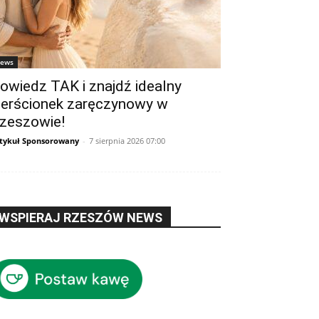
ews
owiedz TAK i znajdź idealny
ierścionek zaręczynowy w
zeszowie!
tykuł Sponsorowany
-
7 sierpnia 2026 07:00
WSPIERAJ RZESZÓW NEWS