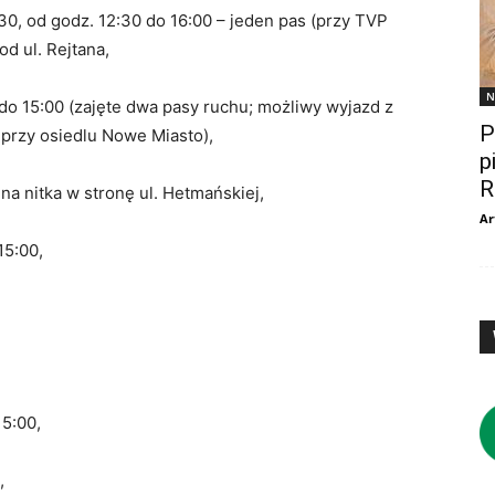
:30, od godz. 12:30 do 16:00 – jeden pas (przy TVP
d ul. Rejtana,
N
 do 15:00 (zajęte dwa pasy ruchu; możliwy wyjazd z
P
przy osiedlu Nowe Miasto),
p
R
a nitka w stronę ul. Hetmańskiej,
Ar
15:00,
15:00,
,