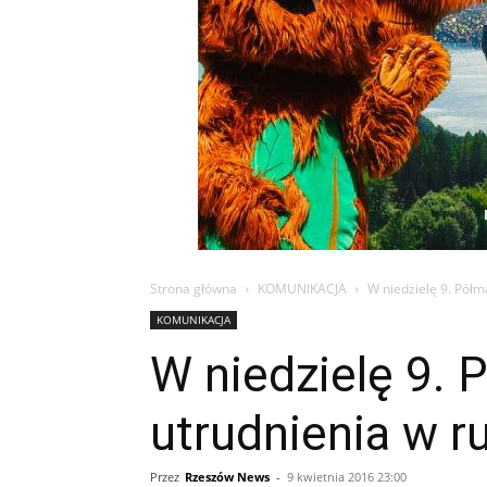
Strona główna
KOMUNIKACJA
W niedzielę 9. Pół
KOMUNIKACJA
W niedzielę 9.
utrudnienia w r
Przez
Rzeszów News
-
9 kwietnia 2016 23:00