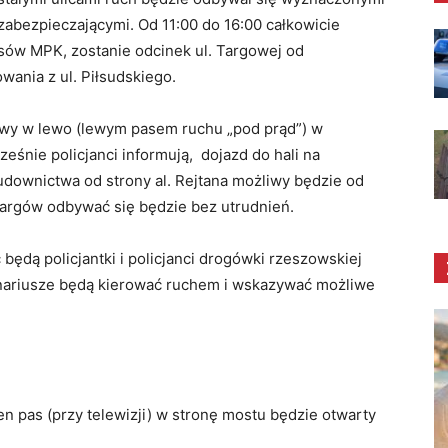
zabezpieczającymi. Od 11:00 do 16:00 całkowicie
sów MPK, zostanie odcinek ul. Targowej od
wania z ul. Piłsudskiego.
iwy w lewo (lewym pasem ruchu „pod prąd”) w
śnie policjanci informują, dojazd do hali na
udownictwa od strony al. Rejtana możliwy będzie od
targów odbywać się będzie bez utrudnień.
dą policjantki i policjanci drogówki rzeszowskiej
nariusze będą kierować ruchem i wskazywać możliwe
den pas (przy telewizji) w stronę mostu będzie otwarty