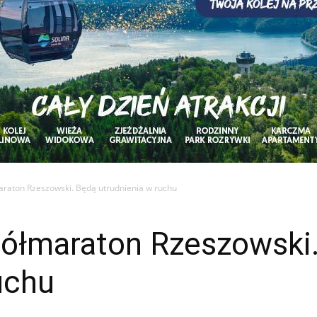
maraton Rzeszowski. Będą utrudnienia w ruchu
 Półmaraton Rzeszowski
uchu