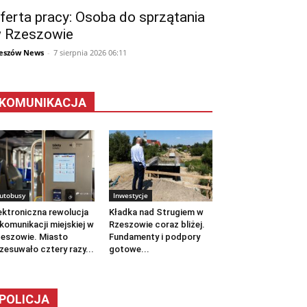
ferta pracy: Osoba do sprzątania
 Rzeszowie
eszów News
-
7 sierpnia 2026 06:11
KOMUNIKACJA
utobusy
Inwestycje
ektroniczna rewolucja
Kładka nad Strugiem w
komunikacji miejskiej w
Rzeszowie coraz bliżej.
eszowie. Miasto
Fundamenty i podpory
zesuwało cztery razy...
gotowe...
POLICJA