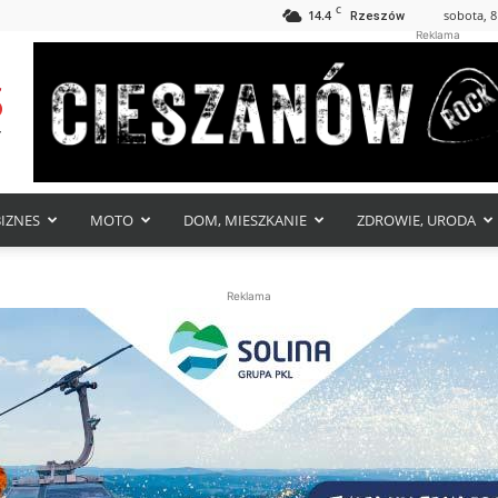
C
14.4
sobota, 8
Rzeszów
Reklama
BIZNES
MOTO
DOM, MIESZKANIE
ZDROWIE, URODA
Reklama