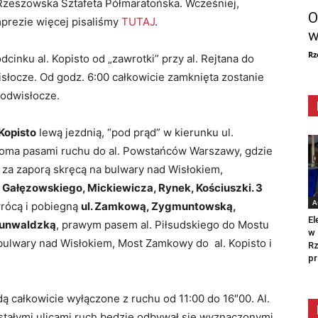
Rzeszowska Sztafeta Półmaratońska. Wcześniej,
O
mprezie więcej pisaliśmy
TUTAJ
.
w
Rz
inku al. Kopisto od „zawrotki” przy al. Rejtana do
słocze. Od godz. 6:00 całkowicie zamknięta zostanie
 Podwisłocze.
Kopisto
lewą jezdnią, “pod prąd” w kierunku ul.
woma pasami ruchu do al. Powstańców Warszawy, gdzie
za zaporą skręcą na bulwary nad Wisłokiem,
o, Gałęzowskiego, Mickiewicza, Rynek, Kościuszki. 3
A
rócą i pobiegną
ul. Zamkową, Zygmuntowską,
El
Grunwaldzką
, prawym pasem al. Piłsudskiego do Mostu
w 
ulwary nad Wisłokiem, Most Zamkowy do al. Kopisto i
Rz
pr
 całkowicie wyłączone z ruchu od 11:00 do 16″00. Al.
ostałymi ulicami ruch będzie odbywał się wyznaczonymi