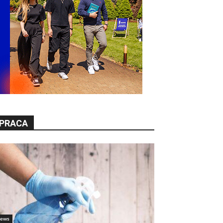
PRACA
ews