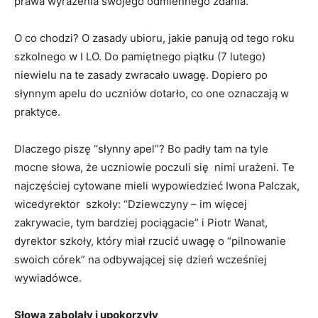
prawa wyrażenia swojego odmiennego zdania.
O co chodzi? O zasady ubioru, jakie panują od tego roku
szkolnego w I LO. Do pamiętnego piątku (7 lutego)
niewielu na te zasady zwracało uwagę. Dopiero po
słynnym apelu do uczniów dotarło, co one oznaczają w
praktyce.
Dlaczego piszę “słynny apel”? Bo padły tam na tyle
mocne słowa, że uczniowie poczuli się nimi urażeni. Te
najczęściej cytowane mieli wypowiedzieć Iwona Palczak,
wicedyrektor szkoły: “Dziewczyny – im więcej
zakrywacie, tym bardziej pociągacie” i Piotr Wanat,
dyrektor szkoły, który miał rzucić uwagę o “pilnowanie
swoich córek” na odbywającej się dzień wcześniej
wywiadówce.
Słowa zabolały i upokorzyły