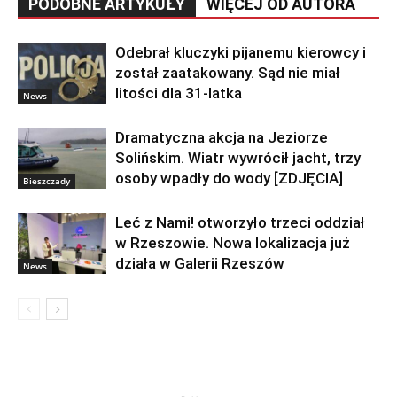
PODOBNE ARTYKUŁY
WIĘCEJ OD AUTORA
Odebrał kluczyki pijanemu kierowcy i
został zaatakowany. Sąd nie miał
litości dla 31-latka
News
Dramatyczna akcja na Jeziorze
Solińskim. Wiatr wywrócił jacht, trzy
osoby wpadły do wody [ZDJĘCIA]
Bieszczady
Leć z Nami! otworzyło trzeci oddział
w Rzeszowie. Nowa lokalizacja już
działa w Galerii Rzeszów
News