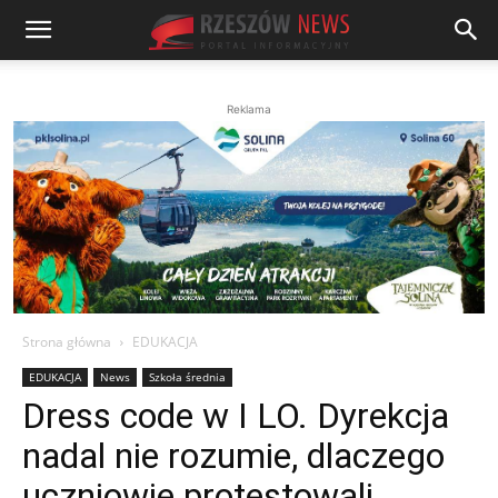
Reklama
Strona główna
EDUKACJA
EDUKACJA
News
Szkoła średnia
Dress code w I LO. Dyrekcja
nadal nie rozumie, dlaczego
uczniowie protestowali