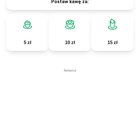
Postaw kawę za:
5 zł
10 zł
15 zł
Reklama