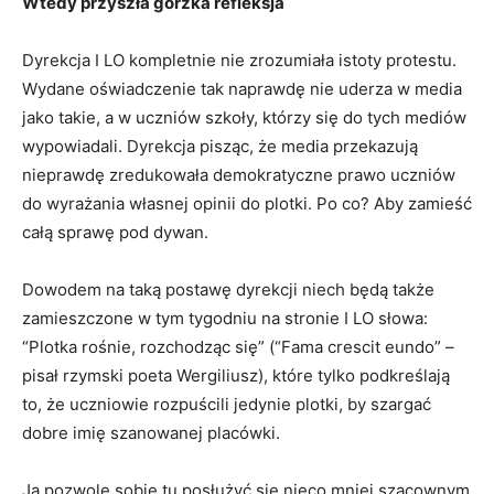
Wtedy przyszła gorzka refleksja
Dyrekcja I LO kompletnie nie zrozumiała istoty protestu.
Wydane oświadczenie tak naprawdę nie uderza w media
jako takie, a w uczniów szkoły, którzy się do tych mediów
wypowiadali. Dyrekcja pisząc, że media przekazują
nieprawdę zredukowała demokratyczne prawo uczniów
do wyrażania własnej opinii do plotki. Po co? Aby zamieść
całą sprawę pod dywan.
Dowodem na taką postawę dyrekcji niech będą także
zamieszczone w tym tygodniu na stronie I LO słowa:
“Plotka rośnie, rozchodząc się” (“Fama crescit eundo” –
pisał rzymski poeta Wergiliusz), które tylko podkreślają
to, że uczniowie rozpuścili jedynie plotki, by szargać
dobre imię szanowanej placówki.
Ja pozwolę sobie tu posłużyć się nieco mniej szacownym