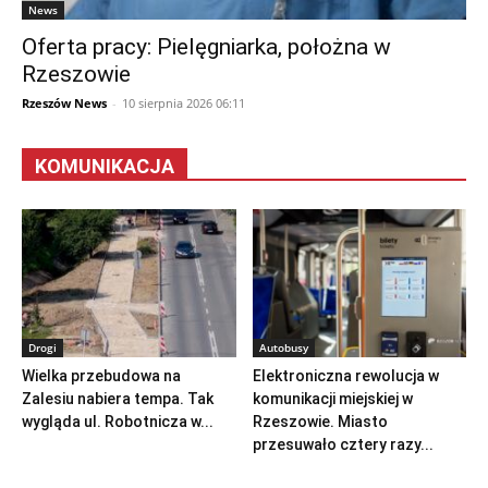
News
Oferta pracy: Pielęgniarka, położna w
Rzeszowie
Rzeszów News
-
10 sierpnia 2026 06:11
KOMUNIKACJA
Drogi
Autobusy
Wielka przebudowa na
Elektroniczna rewolucja w
Zalesiu nabiera tempa. Tak
komunikacji miejskiej w
wygląda ul. Robotnicza w...
Rzeszowie. Miasto
przesuwało cztery razy...