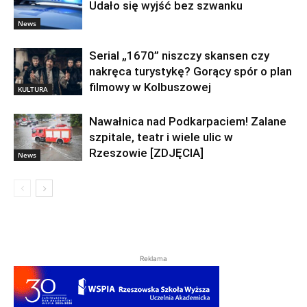
Udało się wyjść bez szwanku
News
Serial „1670” niszczy skansen czy
nakręca turystykę? Gorący spór o plan
filmowy w Kolbuszowej
KULTURA
Nawałnica nad Podkarpaciem! Zalane
szpitale, teatr i wiele ulic w
Rzeszowie [ZDJĘCIA]
News
Reklama