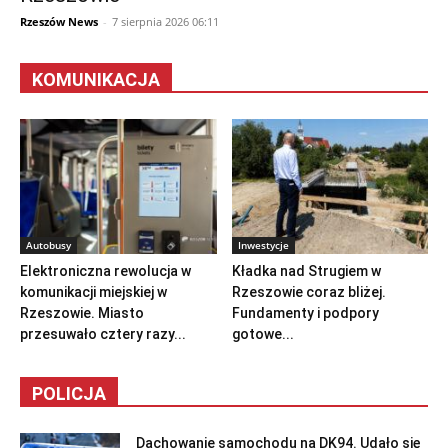
Rzeszów News
-
7 sierpnia 2026 06:11
KOMUNIKACJA
Autobusy
Inwestycje
Elektroniczna rewolucja w
Kładka nad Strugiem w
komunikacji miejskiej w
Rzeszowie coraz bliżej.
Rzeszowie. Miasto
Fundamenty i podpory
przesuwało cztery razy...
gotowe...
POLICJA
Dachowanie samochodu na DK94. Udało się