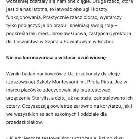
wcześniej zdarzały się nam one ciągle. Druga rzecz, która
jest dla nas istotna, to łatwość obsługi i koszty
funkcjonowania. Praktycznie rzecz biorąc, wystarczy
tylko podłączyć je do prądu i spełniają swoją rolę –
podkreśla lek. med. Jarosław Gucwa, zastępca Dyrektora
ds. Lecznictwa w Szpitalu Powiatowym w Bochni.
Nie ma koronawirusa a w klasie czuć wiosnę
Wyniki badań naukowców z UJ, przekonały dyrekcję
rzeszowskiej Szkoły Montessorii im. Pilota Pirxa. Już w
marcu placówka zdecydowała się przetestować
urządzenie Sterylis, a dziś, już na stałe, zainstalowano ich
cztery. Oczyszczają powietrze zarówno na korytarzu, jak i
we wszystkich salach szkolnych i oddziale dla
przedszkolaków.
– Kiedy jeszcze testowaliśmy urządzenie, już po kilku