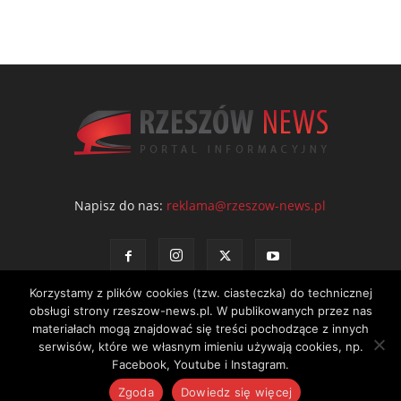
Napisz do nas:
reklama@rzeszow-news.pl
Korzystamy z plików cookies (tzw. ciasteczka) do technicznej
obsługi strony rzeszow-news.pl. W publikowanych przez nas
materiałach mogą znajdować się treści pochodzące z innych
serwisów, które we własnym imieniu używają cookies, np.
Kontakt
Polityka prywatności
Regulamin portalu
Facebook, Youtube i Instagram.
© NEWS Sp. z o.o. - wydawca portalu Rzeszów News. Wszystkie prawa
Zgoda
Dowiedz się więcej
zastrzeżone. Tel.: 601 97 55 30