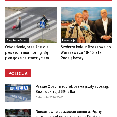
Bezpieczeństwo
Inwestycje
Oświetlenie, przejścia dla
Szybsza kolej z Rzeszowa do
pieszych i monitoring. Są
Warszawy za 10-15 lat?
pieniądze na inwestycje w...
Padają kwoty...
POLICJA
Prawie 2 promile, brak prawa jazdy i pościg.
Beztroski rajd 59-latka
6 sierpnia 2026 20:00
Niesamowite szczęście seniora. Pijany
wtargnął pod pociąg na trasie Dębica-