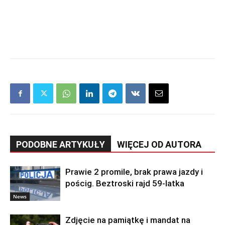
PODOBNE ARTYKUŁY
WIĘCEJ OD AUTORA
Prawie 2 promile, brak prawa jazdy i
pościg. Beztroski rajd 59-latka
News
Zdjęcie na pamiątkę i mandat na