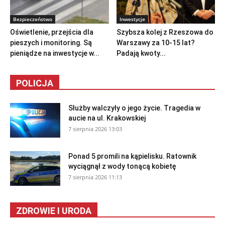
Bezpieczeństwo
Inwestycje
Oświetlenie, przejścia dla
Szybsza kolej z Rzeszowa do
pieszych i monitoring. Są
Warszawy za 10-15 lat?
pieniądze na inwestycje w...
Padają kwoty...
POLICJA
Służby walczyły o jego życie. Tragedia w
aucie na ul. Krakowskiej
7 sierpnia 2026 13:03
Ponad 5 promili na kąpielisku. Ratownik
wyciągnął z wody tonącą kobietę
7 sierpnia 2026 11:13
ZDROWIE I URODA