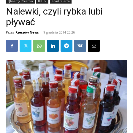
Qlinarny Rzeszów
BLOGI
Znad talerza
Nalewki, czyli rybka lubi
pływać
Przez
Rzeszów News
-
9 grudnia 2014 23:26