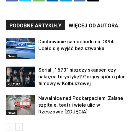
PODOBNE ARTYKUŁY
WIĘCEJ OD AUTORA
Dachowanie samochodu na DK94.
Udało się wyjść bez szwanku
News
Serial „1670” niszczy skansen czy
nakręca turystykę? Gorący spór o plan
filmowy w Kolbuszowej
KULTURA
Nawałnica nad Podkarpaciem! Zalane
szpitale, teatr i wiele ulic w
Rzeszowie [ZDJĘCIA]
News