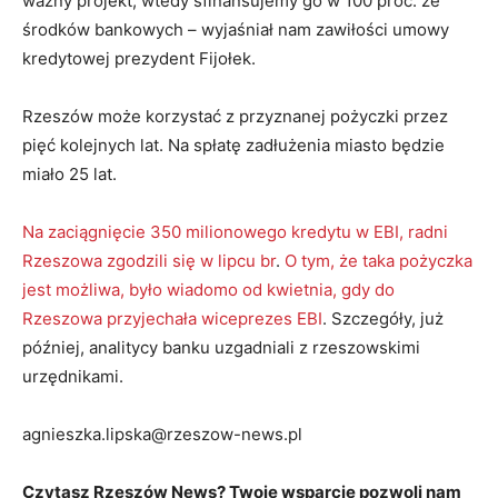
ważny projekt, wtedy sfinansujemy go w 100 proc. ze
środków bankowych – wyjaśniał nam zawiłości umowy
kredytowej prezydent Fijołek.
Rzeszów może korzystać z przyznanej pożyczki przez
pięć kolejnych lat. Na spłatę zadłużenia miasto będzie
miało 25 lat.
Na zaciągnięcie 350 milionowego kredytu w EBI, radni
Rzeszowa zgodzili się w lipcu br
.
O tym, że taka pożyczka
jest możliwa, było wiadomo od kwietnia, gdy do
Rzeszowa przyjechała wiceprezes EBI
. Szczegóły, już
później, analitycy banku uzgadniali z rzeszowskimi
urzędnikami.
agnieszka.lipska@rzeszow-news.pl
Czytasz Rzeszów News? Twoje wsparcie pozwoli nam