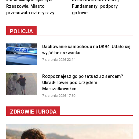
Rzeszowie. Miasto
Fundamenty i podpory
przesuwało cztery razy...
gotowe...
POLICJA
Dachowanie samochodu na DK94. Udało się
wyjść bez szwanku
7 sierpnia 2026 22:14
Rozpoznajesz go po tatuażu z sercem?
Ukradł rower pod Urzędem
Marszałkowskim...
7 sierpnia 2026 17:30
ZDROWIE I URODA