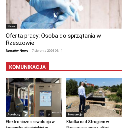
News
Oferta pracy: Osoba do sprzątania w
Rzeszowie
Rzeszów News
-
7 sierpnia 2026 06:11
KOMUNIKACJA
Autobusy
Inwestycje
Elektroniczna rewolucja w
Kładka nad Strugiem w
komunikacji miejskiej w
Rzeszowie coraz bliżej.