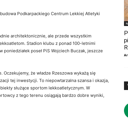
że budowa Podkarpackiego Centrum Lekkiej Atletyki
N
P
adnie architektonicznie, ale przede wszystkim
p
ekkoatletom. Stadion klubu z ponad 100-letnimi
R
 w poniedziałek poseł PiS Wojciech Buczak, jeszcze
Ar
ieje. Oczekujemy, że władze Rzeszowa wykażą się
acji tej inwestycji. To niepowtarzalna szansa i okazja,
biekty służące sportom lekkoatletycznym. W
ortowcy z tego terenu osiągają bardzo dobre wyniki,