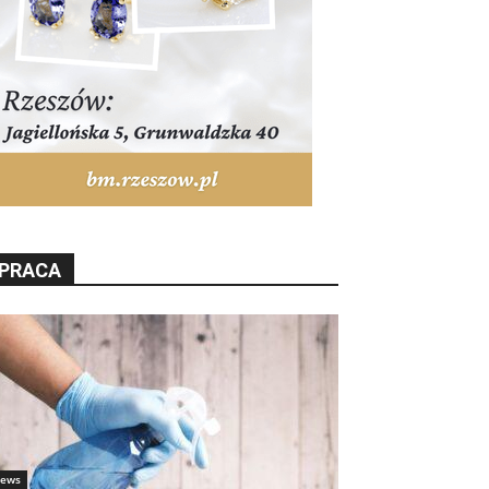
PRACA
ews