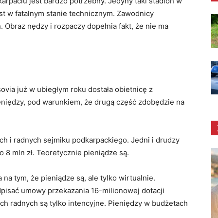
rpaciu jest bardzo potrzebny. Jedyny taki stadion w
jest w fatalnym stanie technicznym. Zawodnicy
. Obraz nędzy i rozpaczy dopełnia fakt, że nie ma
ovia już w ubiegłym roku dostała obietnicę z
eniędzy, pod warunkiem, że drugą część zdobędzie na
h i radnych sejmiku podkarpackiego. Jedni i drudzy
 8 mln zł. Teoretycznie pieniądze są.
na tym, że pieniądze są, ale tylko wirtualnie.
dpisać umowy przekazania 16-milionowej dotacji
ch radnych są tylko intencyjne. Pieniędzy w budżetach