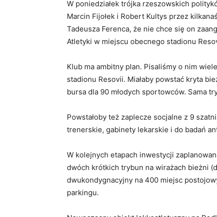
W poniedziałek trójka rzeszowskich polityk
Marcin Fijołek i Robert Kultys przez kilkana
Tadeusza Ferenca, że nie chce się on zaa
Atletyki w miejscu obecnego stadionu Resov
Klub ma ambitny plan. Pisaliśmy o nim wie
stadionu Resovii. Miałaby powstać kryta bi
bursa dla 90 młodych sportowców. Sama try
Powstałoby też zaplecze socjalne z 9 szatn
trenerskie, gabinety lekarskie i do badań 
W kolejnych etapach inwestycji zaplanowa
dwóch krótkich trybun na wirażach bieżni (d
dwukondygnacyjny na 400 miejsc postojowy
parkingu.