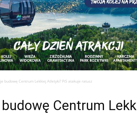
je budowę Centrum Lekkiej Atletyki? PiS atakuje ratusz
 budowę Centrum Lekkie