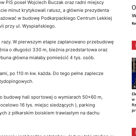
ów PiS poseł Wojciech Buczak oraz radni miejscy
O
ście minut krytykowali ratusz, a głównie prezydenta
w
ngażować w budowę Podkarpackiego Centrum Lekkiej
Rz
ii przy ul. Wyspiańskiego.
le razy. W pierwszym etapie zaplanowano przebudowę
eżnia o długości 330 m, bieżnia przedstartowa oraz
buna główna miałaby pomieścić 4 tys. osób.
iami, po 110 m kw. każda. Do tego pełne zaplecze
antydopingowych.
A
El
no budowę hali sportowej o wymiarach 50×60 m,
w 
ocelowo 16 tys. miejsc siedzących ), parking
Rz
pr
ch z piłkarskim boiskiem trawiastym na dachu