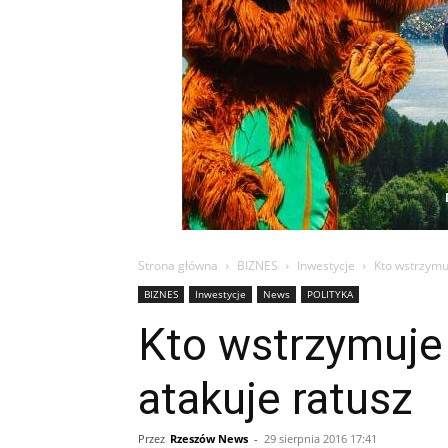
Strona główna
BIZNES
Inwestycje
Kto wstrzymu
BIZNES
Inwestycje
News
POLITYKA
Kto wstrzymuje
atakuje ratusz
Przez
Rzeszów News
-
29 sierpnia 2016 17:41