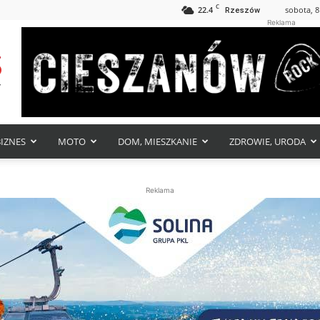
C
22.4
sobota, 8
Rzeszów
Reklama
BIZNES
MOTO
DOM, MIESZKANIE
ZDROWIE, URODA
Reklama