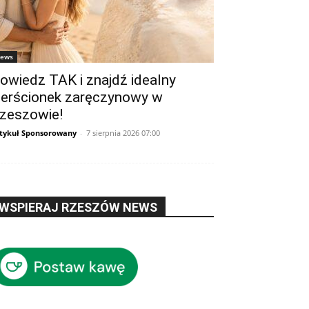
ews
owiedz TAK i znajdź idealny
ierścionek zaręczynowy w
zeszowie!
tykuł Sponsorowany
-
7 sierpnia 2026 07:00
WSPIERAJ RZESZÓW NEWS