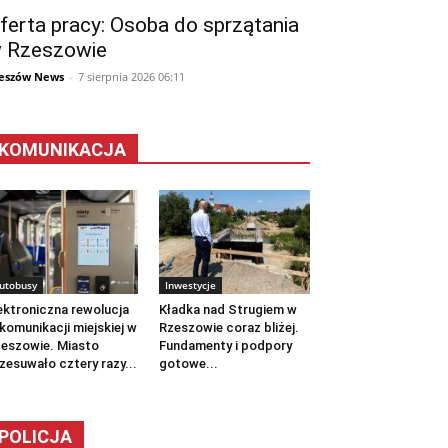
ferta pracy: Osoba do sprzątania
 Rzeszowie
eszów News
-
7 sierpnia 2026 06:11
KOMUNIKACJA
utobusy
Inwestycje
ektroniczna rewolucja
Kładka nad Strugiem w
komunikacji miejskiej w
Rzeszowie coraz bliżej.
eszowie. Miasto
Fundamenty i podpory
zesuwało cztery razy...
gotowe...
POLICJA