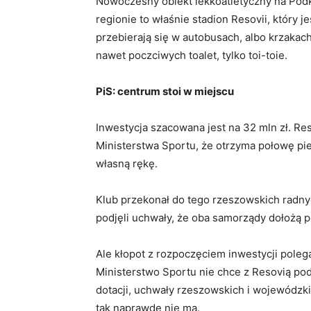
Nowoczesny obiekt lekkoatletyczny na Podka
regionie to właśnie stadion Resovii, który 
przebierają się w autobusach, albo krzakach
nawet poczciwych toalet, tylko toi-toie.
PiS: centrum stoi w miejscu
Inwestycja szacowana jest na 32 mln zł. Res
Ministerstwa Sportu, że otrzyma połowę pi
własną rękę.
Klub przekonał do tego rzeszowskich radnyc
podjęli uchwały, że oba samorządy dołożą po
Ale kłopot z rozpoczęciem inwestycji polega 
Ministerstwo Sportu nie chce z Resovią po
dotacji, uchwały rzeszowskich i wojewódzki
tak naprawdę nie ma.