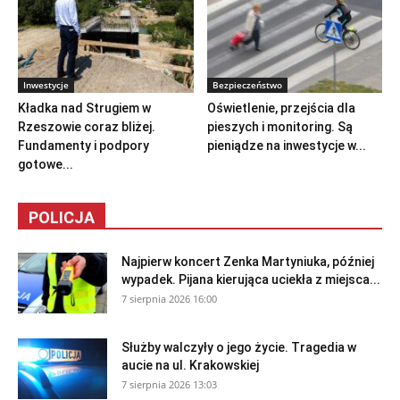
Inwestycje
Bezpieczeństwo
Kładka nad Strugiem w
Oświetlenie, przejścia dla
Rzeszowie coraz bliżej.
pieszych i monitoring. Są
Fundamenty i podpory
pieniądze na inwestycje w...
gotowe...
POLICJA
Najpierw koncert Zenka Martyniuka, później
wypadek. Pijana kierująca uciekła z miejsca...
7 sierpnia 2026 16:00
Służby walczyły o jego życie. Tragedia w
aucie na ul. Krakowskiej
7 sierpnia 2026 13:03