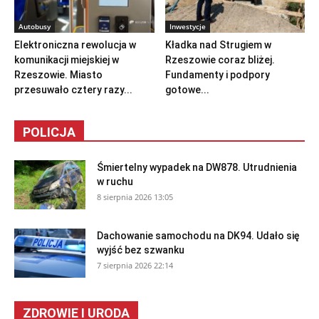
Autobusy
Inwestycje
Elektroniczna rewolucja w
Kładka nad Strugiem w
komunikacji miejskiej w
Rzeszowie coraz bliżej.
Rzeszowie. Miasto
Fundamenty i podpory
przesuwało cztery razy...
gotowe...
POLICJA
Śmiertelny wypadek na DW878. Utrudnienia
w ruchu
8 sierpnia 2026 13:05
Dachowanie samochodu na DK94. Udało się
wyjść bez szwanku
7 sierpnia 2026 22:14
ZDROWIE I URODA