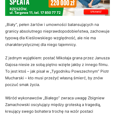
„Biały”, pełen żartów i umowności balansujących na
granicy absolutnego nieprawdopodobieństwa, zachowuje
typową dla Kieślowskiego względność, ale nie ma
charakterystycznej dla niego tajemnicy.
Z jednym wyjątkiem: postać Mikołaja grana przez Janusza
Gajosa niesie ze sobą piętno wzięte jakby z innego filmu.
To jest ktoś – jak pisał w „Tygodniku Powszechnym” Piotr
Mucharski – kto musi przeżyć własną śmierć, by znów
poczuć smak życia.
Wśród wykonawców „Białego” zwraca uwagę Zbigniew
Zamachowski oscylujący między groteską a tragedią,
kreujący swego bohatera trochę na wzór postaci