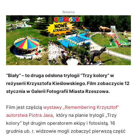
Reklama
“Biały” – to druga odsłona trylogii “Trzy kolory” w
reżyserii Krzysztofa Kieślowskiego. Film zobaczycie 12
stycznia w Galerii Fotografii Miasta Rzeszowa.
Film jest częścią
wystawy „Remembering Krzysztof”
autorstwa Piotra Jaxa
, który na planie trylogii „Trzy
kolory” był drugim operatorem ekipy i fotosistą. 16
grudnia ub. r. widzowie mogli zobaczyć pierwszą część