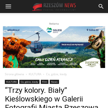
Reklama
Strona główna
KULTURA
Co, gdzie, kiedy
KULTURA
Co, gdzie, kiedy
Film
News
“Trzy kolory. Biały”
Kieślowskiego w Galerii
Fotografii Miasta Rzeszowa