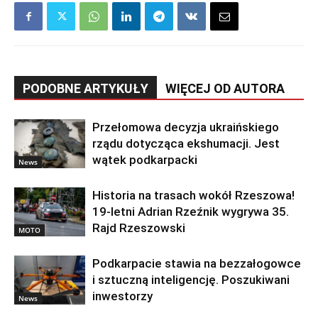
PODOBNE ARTYKUŁY
WIĘCEJ OD AUTORA
Przełomowa decyzja ukraińskiego
rządu dotycząca ekshumacji. Jest
wątek podkarpacki
News
Historia na trasach wokół Rzeszowa!
19-letni Adrian Rzeźnik wygrywa 35.
Rajd Rzeszowski
MOTO
Podkarpacie stawia na bezzałogowce
i sztuczną inteligencję. Poszukiwani
inwestorzy
News