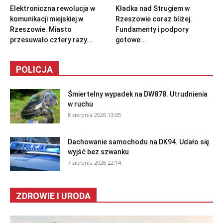
Elektroniczna rewolucja w
Kładka nad Strugiem w
komunikacji miejskiej w
Rzeszowie coraz bliżej.
Rzeszowie. Miasto
Fundamenty i podpory
przesuwało cztery razy...
gotowe...
POLICJA
Śmiertelny wypadek na DW878. Utrudnienia
w ruchu
8 sierpnia 2026 13:05
Dachowanie samochodu na DK94. Udało się
wyjść bez szwanku
7 sierpnia 2026 22:14
ZDROWIE I URODA