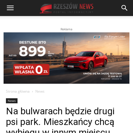
Reklama
Strona główna
News
News
Na bulwarach będzie drugi
psi park. Mieszkańcy chcą
wybiegu w innym miejscu