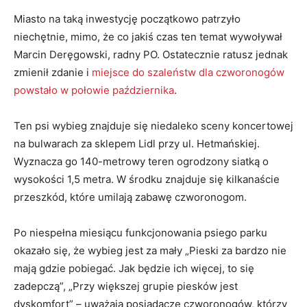
Miasto na taką inwestycję początkowo patrzyło
niechętnie, mimo, że co jakiś czas ten temat wywoływał
Marcin Deręgowski, radny PO. Ostatecznie ratusz jednak
zmienił zdanie i
miejsce do szaleństw dla czworonogów
powstało w połowie października
.
Ten psi wybieg znajduje się niedaleko sceny koncertowej
na bulwarach za sklepem Lidl przy ul. Hetmańskiej.
Wyznacza go 140-metrowy teren ogrodzony siatką o
wysokości 1,5 metra. W środku znajduje się kilkanaście
przeszkód, które umilają zabawę czworonogom.
Po niespełna miesiącu funkcjonowania psiego parku
okazało się, że wybieg jest za mały „Pieski za bardzo nie
mają gdzie pobiegać. Jak będzie ich więcej, to się
zadepczą”, „Przy większej grupie piesków jest
dyskomfort” – uważają posiadacze czworonogów, którzy