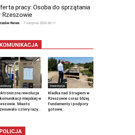
ferta pracy: Osoba do sprzątania
 Rzeszowie
eszów News
-
7 sierpnia 2026 06:11
KOMUNIKACJA
utobusy
Inwestycje
ektroniczna rewolucja
Kładka nad Strugiem w
komunikacji miejskiej w
Rzeszowie coraz bliżej.
eszowie. Miasto
Fundamenty i podpory
zesuwało cztery razy...
gotowe...
POLICJA