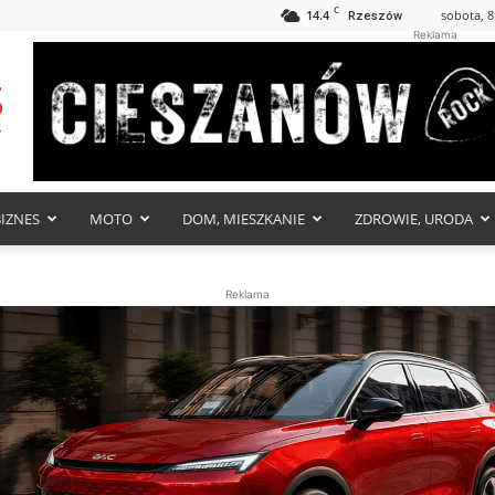
C
14.4
sobota, 8
Rzeszów
Reklama
BIZNES
MOTO
DOM, MIESZKANIE
ZDROWIE, URODA
Reklama