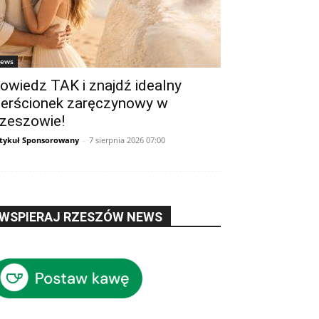
ews
owiedz TAK i znajdź idealny
ierścionek zaręczynowy w
zeszowie!
tykuł Sponsorowany
-
7 sierpnia 2026 07:00
WSPIERAJ RZESZÓW NEWS