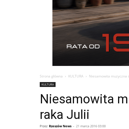
Strona główna
KULTURA
Niesamowita muzyczna sło
KULTURA
Niesamowita mu
raka Julii
Przez
Rzeszów News
-
21 marca 2016 03:00