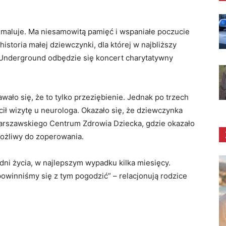
nie maluje. Ma niesamowitą pamięć i wspaniałe poczucie
istoria małej dziewczynki, dla której w najbliższy
Underground odbędzie się koncert charytatywny
ało się, że to tylko przeziębienie. Jednak po trzech
ił wizytę u neurologa. Okazało się, że dziewczynka
arszawskiego Centrum Zdrowia Dziecka, gdzie okazało
emożliwy do zoperowania.
odni życia, w najlepszym wypadku kilka miesięcy.
powinniśmy się z tym pogodzić” – relacjonują rodzice