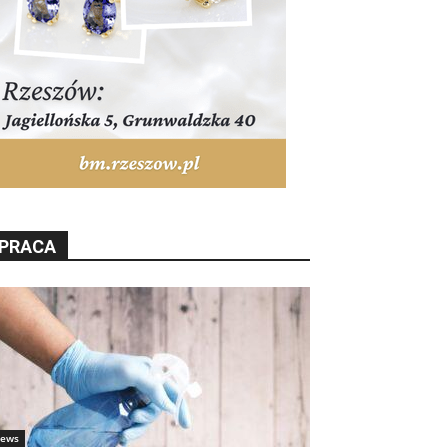
PRACA
ews