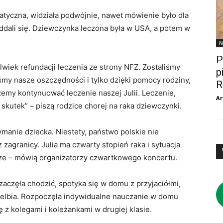
apatyczna, widziała podwójnie, nawet mówienie było dla
oddali się. Dziewczynka leczona była w USA, a potem w
N
P
wiek refundacji leczenia ze strony NFZ. Zostaliśmy
p
my nasze oszczędności i tylko dzięki pomocy rodziny,
R
emy kontynuować leczenie naszej Julii. Leczenie,
Ar
skutek” – piszą rodzice chorej na raka dziewczynki.
zymanie dziecka. Niestety, państwo polskie nie
z zagranicy. Julia ma czwarty stopień raka i sytuacja
mrze – mówią organizatorzy czwartkowego koncertu.
zaczęła chodzić, spotyka się w domu z przyjaciółmi,
wielbia. Rozpoczęła indywidualne nauczanie w domu
ę z kolegami i koleżankami w drugiej klasie.