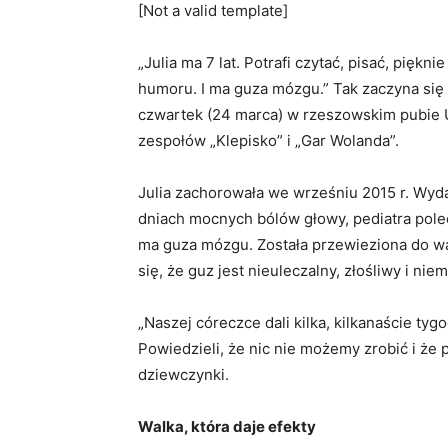
[Not a valid template]
„Julia ma 7 lat. Potrafi czytać, pisać, pięk
humoru. I ma guza mózgu.” Tak zaczyna się h
czwartek (24 marca) w rzeszowskim pubie 
zespołów „Klepisko” i „Gar Wolanda”.
Julia zachorowała we wrześniu 2015 r. Wydaw
dniach mocnych bólów głowy, pediatra polec
ma guza mózgu. Została przewieziona do w
się, że guz jest nieuleczalny, złośliwy i ni
„Naszej córeczce dali kilka, kilkanaście tyg
Powiedzieli, że nic nie możemy zrobić i że 
dziewczynki.
Walka, która daje efekty