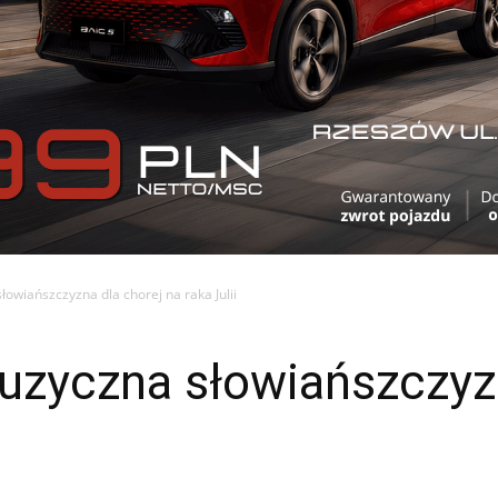
wiańszczyzna dla chorej na raka Julii
zyczna słowiańszczyzn