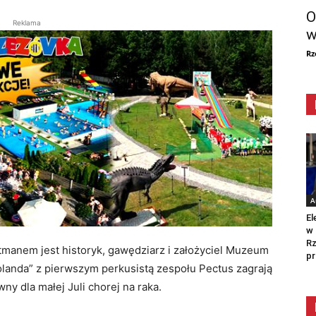
O
Reklama
w
Rz
A
El
w 
Rz
tmanem jest historyk, gawędziarz i założyciel Muzeum
pr
landa” z pierwszym perkusistą zespołu Pectus zagrają
y dla małej Juli chorej na raka.