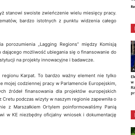
Rz
yż stanowi swoiste zwieńczenie wielu miesięcy pracy.
tematów, bardzo istotnych z punktu widzenia całego
ia porozumienia „Lagging Regions” między Komisją
dającego możliwość ubiegania się o finansowanie do
nstytucji na projekty innowacyjne i badawcze.
A
a regionu Karpat. To bardzo ważny element nie tylko
El
w 
że mojej codziennej pracy w Parlamencie Europejskim,
Rz
ch źródeł finansowania dla projektów europejskich
pr
z Cretu podczas wizyty w naszym regionie zapewniła o
lnie z Marszałkiem Ortylem poinformowaliśmy Panią
awi w KE niezbędny oficjalny wniosek i dokumentację