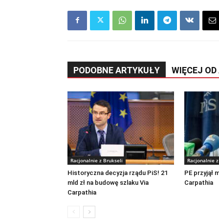
PODOBNE ARTYKUŁY
WIĘCEJ OD
Racjonalnie z Brukseli
Racjonalnie z
Historyczna decyzja rządu PiS! 21
PE przyjął m
mld zł na budowę szlaku Via
Carpathia
Carpathia