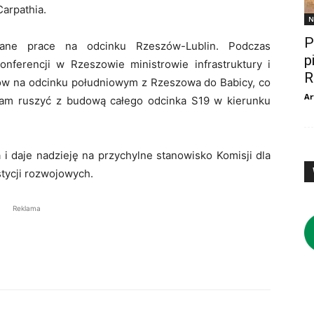
Carpathia.
N
P
wane prace na odcinku Rzeszów-Lublin. Podczas
p
nferencji w Rzeszowie ministrowie infrastruktury i
R
ów na odcinku południowym z Rzeszowa do Babicy, co
Ar
nam ruszyć z budową całego odcinka S19 w kierunku
i daje nadzieję na przychylne stanowisko Komisji dla
stycji rozwojowych.
Reklama