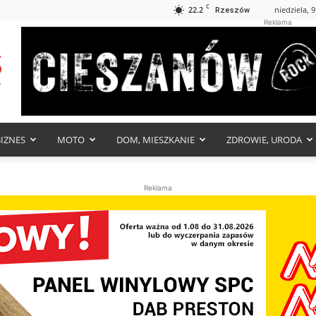
C
22.2
niedziela, 9
Rzeszów
Reklama
BIZNES
MOTO
DOM, MIESZKANIE
ZDROWIE, URODA
Reklama