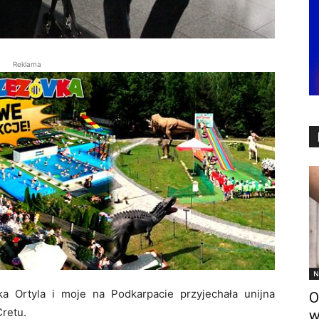
Reklama
N
a Ortyla i moje na Podkarpacie przyjechała unijna
O
Cretu.
w