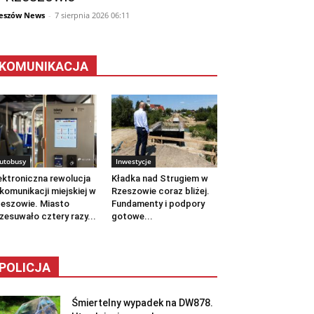
eszów News
-
7 sierpnia 2026 06:11
KOMUNIKACJA
utobusy
Inwestycje
ektroniczna rewolucja
Kładka nad Strugiem w
komunikacji miejskiej w
Rzeszowie coraz bliżej.
eszowie. Miasto
Fundamenty i podpory
zesuwało cztery razy...
gotowe...
POLICJA
Śmiertelny wypadek na DW878.