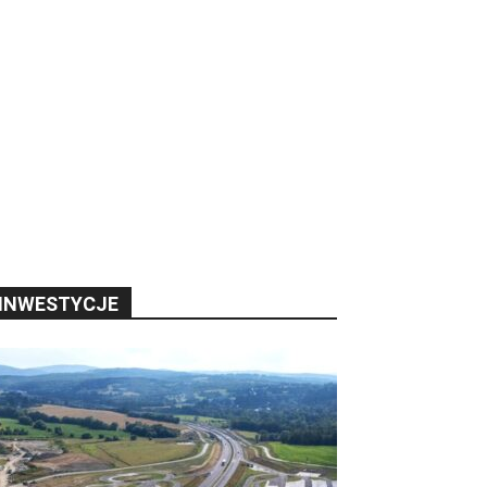
INWESTYCJE