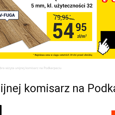
bra wizyta unijnej komisarz na Podkarpaciu
ijnej komisarz na Podk