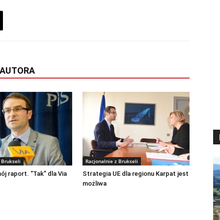
 AUTORA
 Brukseli
Racjonalnie z Brukseli
ój raport. “Tak” dla Via
Strategia UE dla regionu Karpat jest
możliwa