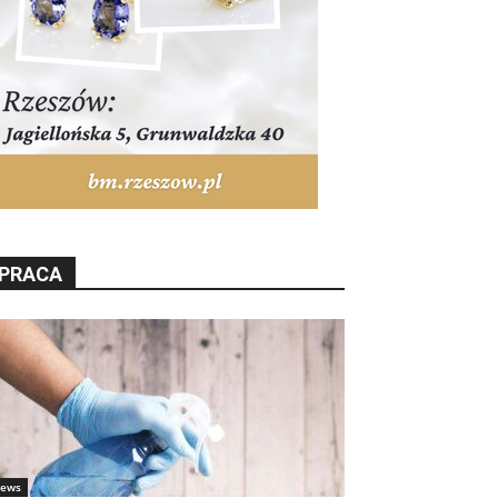
PRACA
ews