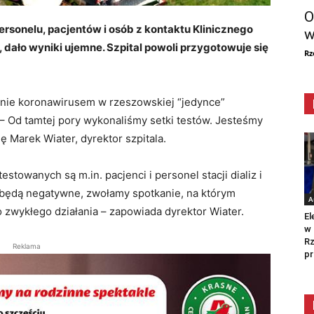
O
rsonelu, pacjentów i osób z kontaktu Klinicznego
w
dało wyniki ujemne. Szpital powoli przygotowuje się
Rz
enie koronawirusem w rzeszowskiej “jedynce”
 – Od tamtej pory wykonaliśmy setki testów. Jesteśmy
ę Marek Wiater, dyrektor szpitala.
owanych są m.in. pacjenci i personel stacji dializ i
ki będą negatywne, zwołamy spotkanie, na którym
A
o zwykłego działania – zapowiada dyrektor Wiater.
El
w 
Rz
Reklama
pr