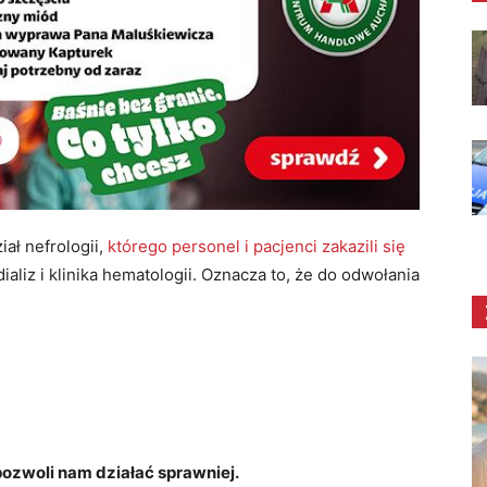
ał nefrologii,
którego personel i pacjenci zakazili się
ializ i klinika hematologii. Oznacza to, że do odwołania
zwoli nam działać sprawniej.