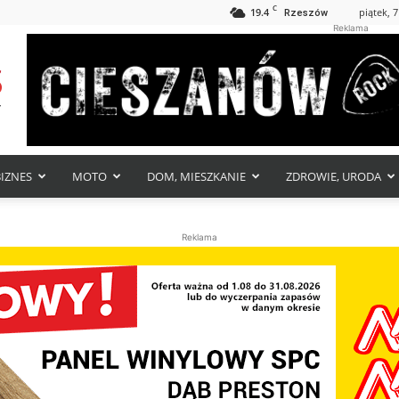
C
19.4
piątek, 7
Rzeszów
Reklama
BIZNES
MOTO
DOM, MIESZKANIE
ZDROWIE, URODA
Reklama