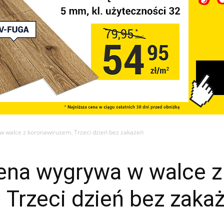
w walce z koronawirusem. Trzeci dzień bez zakażeń
pena wygrywa w walce z
 Trzeci dzień bez zaka