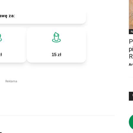
awę za:
N
P
p
ł
15 zł
R
Ar
Reklama