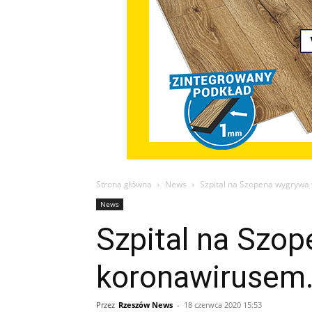
Strona główna
News
Szpital na Szopena wygrywa 
News
Szpital na Szo
koronawirusem.
Przez
Rzeszów News
-
18 czerwca 2020 15:53