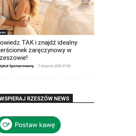
ews
owiedz TAK i znajdź idealny
ierścionek zaręczynowy w
zeszowie!
tykuł Sponsorowany
-
7 sierpnia 2026 07:00
WSPIERAJ RZESZÓW NEWS