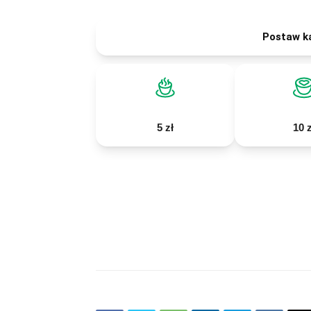
Postaw k
5 zł
10 z