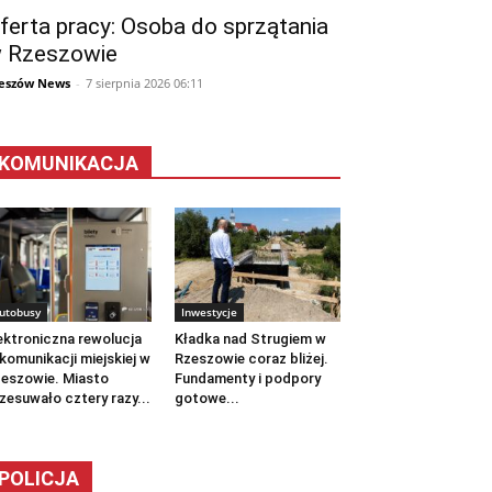
ferta pracy: Osoba do sprzątania
 Rzeszowie
eszów News
-
7 sierpnia 2026 06:11
KOMUNIKACJA
utobusy
Inwestycje
ektroniczna rewolucja
Kładka nad Strugiem w
komunikacji miejskiej w
Rzeszowie coraz bliżej.
eszowie. Miasto
Fundamenty i podpory
zesuwało cztery razy...
gotowe...
POLICJA