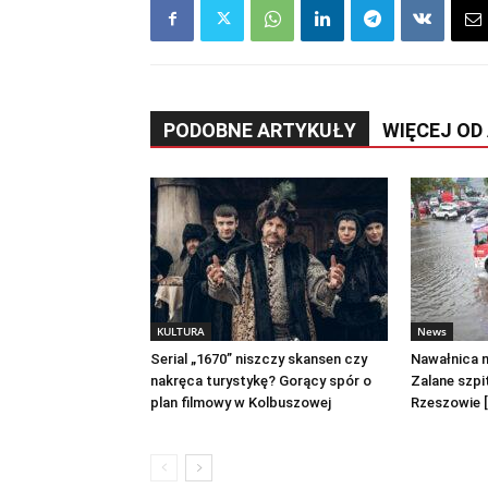
PODOBNE ARTYKUŁY
WIĘCEJ OD
KULTURA
News
Serial „1670” niszczy skansen czy
Nawałnica 
nakręca turystykę? Gorący spór o
Zalane szpit
plan filmowy w Kolbuszowej
Rzeszowie 