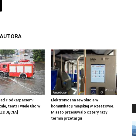
 AUTORA
Autobusy
nad Podkarpaciem!
Elektroniczna rewolucja w
ale, teatr i wiele ulic w
komunikacji miejskiej w Rzeszowie.
[ZDJĘCIA]
Miasto przesuwało cztery razy
termin przetargu