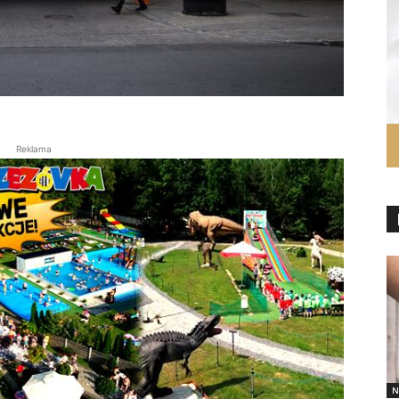
Reklama
N